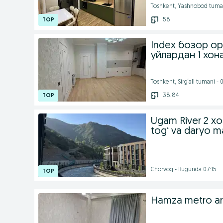
Toshkent, Yashnobod tuma
58
Index бозор ор
уйлардан 1 хон
Toshkent, Sirg‘ali tumani 
38.84
Ugam River 2 xona
togʻ va daryo m
Chorvoq - Bugunda 07:15
Hamza metro are