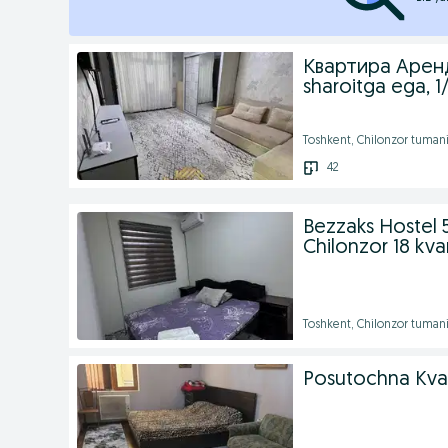
Квартира Аренда, 
sharoitga ega, 1/
Toshkent, Chilonzor tuman
42
Bezzaks Hostel 5
Chilonzor 18 kva
Toshkent, Chilonzor tuman
Posutochna Kvar