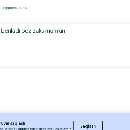
i - Bugunda 03:58
a beriladi bez zaks mumkin
1
ruvni saqlash
Saqlash
ngi e’lonlar kiritilish bilan sizga ma’lum qilamiz