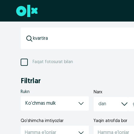
Futerga oʻtish
Faqat fotosurat bilan
Filtrlar
Rukn
Narx
Ko'chmas mulk
Qo'shimcha imtiyozlar
Yaqin atrofda bor
Hamma e'lonlar
Hamma e'lonlar