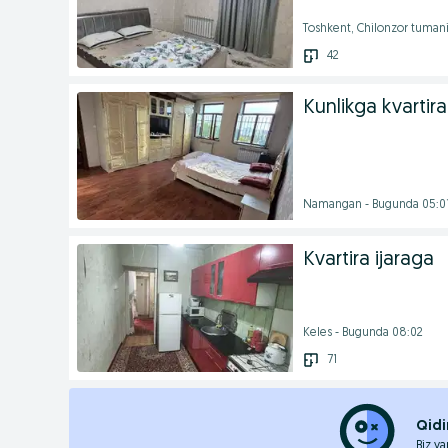
Toshkent, Chilonzor tuman
42
Kunlikga kvartir
Namangan - Bugunda 05:0
Kvartira ijaraga
Keles - Bugunda 08:02
71
Qidi
Biz ya