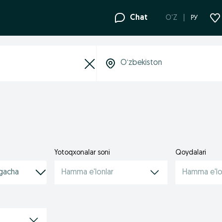
Chat
O'Z
РУ
Yotoqxonalar soni
Qoydalari
Hamma e'lonlar
Hamma e'lo