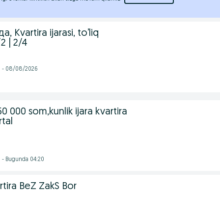
Kvartira ijarasi, to’liq
2 | 2/4
i - 08/08/2026
0 000 som,kunlik ijara kvartira
rtal
i - Bugunda 04:20
tira BeZ ZakS Bor