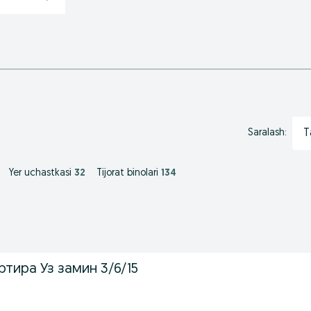
T
Saralash:
Yer uchastkasi
32
Tijorat binolari
134
тира Уз замин 3/6/15