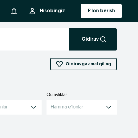
Bildirishnoma
Hisobingiz
E‘lon berish
Qidiruv
Qidiruvga amal qiling
Qulayliklar
nlar
Hamma e'lonlar