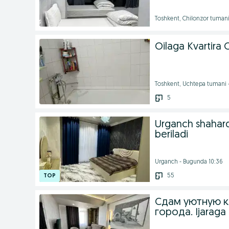
Toshkent, Chilonzor tuman
Oilaga Kvartira 
Toshkent, Uchtepa tumani
5
Urganch shaharda
beriladi
Urganch - Bugunda 10:36
55
Сдам уютную к
города. Ijaraga 