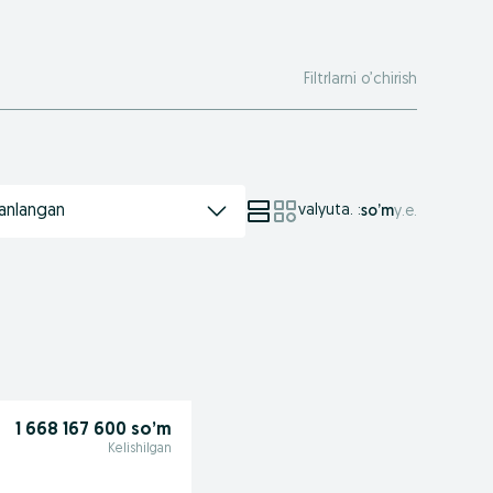
Filtrlarni o’chirish
anlangan
valyuta.
:
so’m
у.е.
1 668 167 600 so’m
Kelishilgan