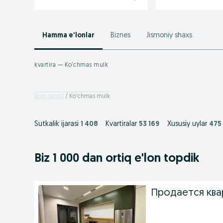
Hamma e'lonlar
Biznes
Jismoniy shaxs
kvartira — Ko‘chmas mulk
Bosh sahifa
Ko'chmas mulk
Sutkalik ijarasi
1 408
Kvartiralar
53 169
Xususiy uylar
475
Biz 1 000
dan ortiq
e'lon topdik
Продается квар