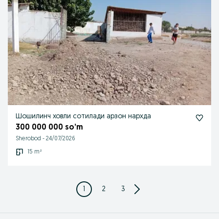
Шошилинч ховли сотилади арзон нархда
300 000 000 so’m
Sherobod
-
24/07/2026
15 m²
1
2
3