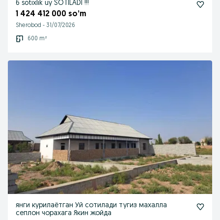
6 sotixlik uy SOTILADI !!!
1 424 412 000 so’m
Sherobod
-
31/07/2026
600 m²
янги курилаётган Уй сотилади тугиз махалла
сеплон чорахага Якин жойда