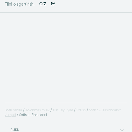
O'Z
РУ
Tilni o'zgartirish:
Bosh sahifa
Ko'chmas mulk
Xususiy uylar
Sotish
Sotish - Surxondaryo
viloyati
Sotish - Sherobod
RUKN