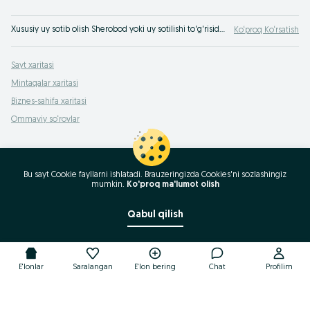
Xususiy uy sotib olish Sherobod yoki uy sotilishi to'g'risida OLX.uz O'zbekiston servisida e'lon berish! Arzon narxda uyni bizda sotib olish mumkin Sherobod !
Ko‘proq Ko‘rsatish
Sayt xaritasi
Mintaqalar xaritasi
Biznes-sahifa xaritasi
Ommaviy so‘rovlar
Bu sayt Cookie fayllarni ishlatadi. Brauzeringizda Cookies'ni sozlashingiz
mumkin.
Ko'proq ma'lumot olish
Qabul qilish
E'lonlar
Saralangan
E'lon bering
Chat
Profilim