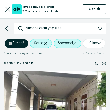
Ilovada davom ettirish
Ochish
OLXga bir bosish bilan kirish
Nimani qidiryapsiz?
Filtrlar
·
2
Sotish
Sherobod
+0 km
Sherobodda uy almashinuvi
Ko‘proq Ko‘rsatish
BIZ 30 E'LON TOPDIK