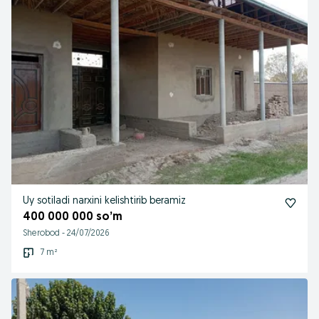
Uy sotiladi narxini kelishtirib beramiz
400 000 000 so’m
Sherobod
-
24/07/2026
7 m²