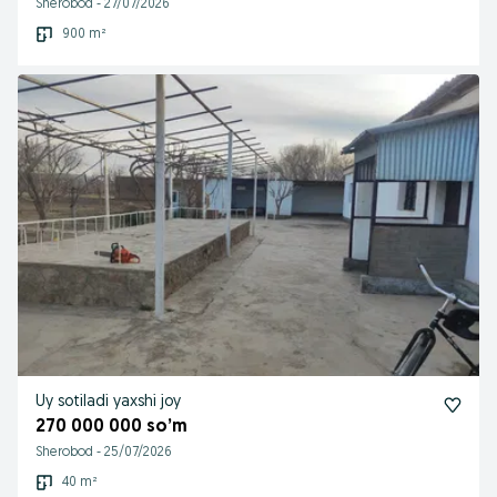
Sherobod
-
27/07/2026
900 m²
Uy sotiladi yaxshi joy
270 000 000 so’m
Sherobod
-
25/07/2026
40 m²