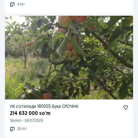
4 m²
Уй сотилади 18000$ Бука СРОЧНА
214 632 000 so’m
Sayxun
-
24/07/2026
26 m²