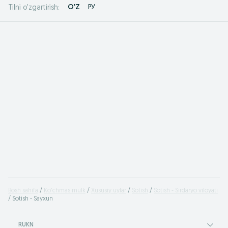
O'Z
РУ
Tilni o'zgartirish:
Bosh sahifa
Ko'chmas mulk
Xususiy uylar
Sotish
Sotish - Sirdaryo viloyati
Sotish - Sayxun
RUKN