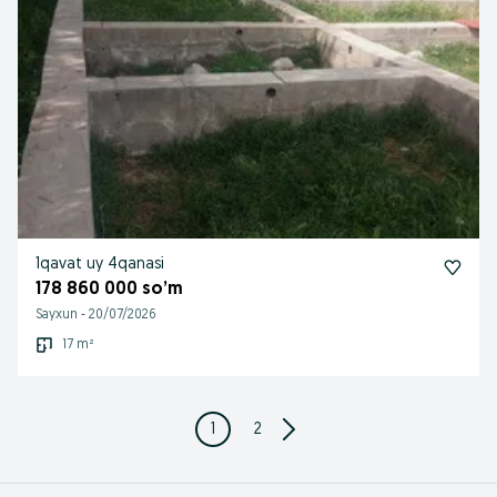
1qavat uy 4qanasi
178 860 000 so’m
Sayxun
-
20/07/2026
17 m²
1
2