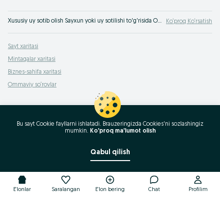
Xususiy uy sotib olish Sayxun yoki uy sotilishi to'g'risida OLX.uz O'zbekiston servisida e'lon berish! Arzon narxda uyni bizda sotib olish mumkin Sayxun !
Ko‘proq Ko‘rsatish
Sayt xaritasi
Mintaqalar xaritasi
Biznes-sahifa xaritasi
Ommaviy so‘rovlar
Bu sayt Cookie fayllarni ishlatadi. Brauzeringizda Cookies'ni sozlashingiz
mumkin.
Ko'proq ma'lumot olish
Qabul qilish
E'lonlar
Saralangan
E'lon bering
Chat
Profilim