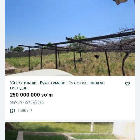
Уй сотилади . Бука тумани . 15 сотка , пишгян
гиштдан .
250 000 000 so’m
Sayxun
-
22/07/2026
1 500 m²