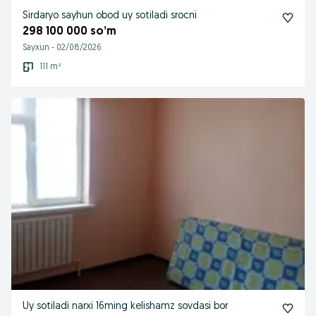
Sirdaryo sayhun obod uy sotiladi srocni
298 100 000 so’m
Sayxun
-
02/08/2026
111 m²
Uy sotiladi narxi 16ming kelishamz sovdasi bor