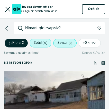
Ilovada davom ettirish
Ochish
OLXga bir bosish bilan kirish
Nimani qidiryapsiz?
Filtrlar
·
2
Sotish
Sayxun
+0 km
Sayxunda uy almashinuvi
Ko‘proq Ko‘rsatish
BIZ 18 E'LON TOPDIK