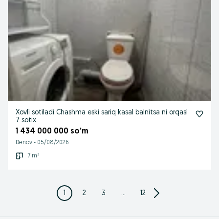
Xovli sotiladi Chashma eski sariq kasal balnitsa ni orqasi
7 sotix
1 434 000 000 so’m
Denov
-
05/08/2026
7 m²
1
2
3
...
12