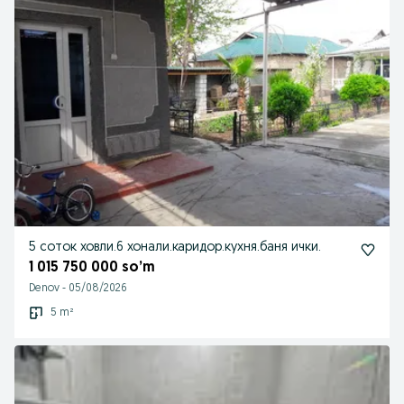
5 соток ховли.6 хонали.каридор.кухня.баня ички.
1 015 750 000 so’m
Denov
-
05/08/2026
5 m²