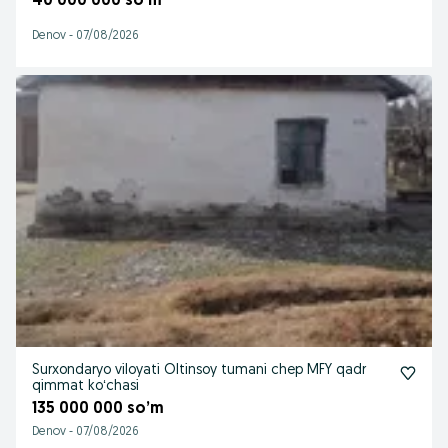
40 000 000 so’m
Denov
-
07/08/2026
Surxondaryo viloyati Oltinsoy tumani chep MFY qadr
qimmat koʻchasi
135 000 000 so’m
Denov
-
07/08/2026