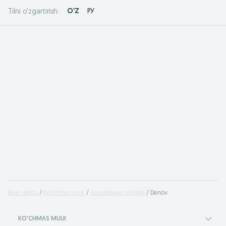
O'Z
РУ
Tilni o'zgartirish:
Bosh sahifa
Ko'chmas mulk
Surxondaryo viloyati
Denov
KO'CHMAS MULK