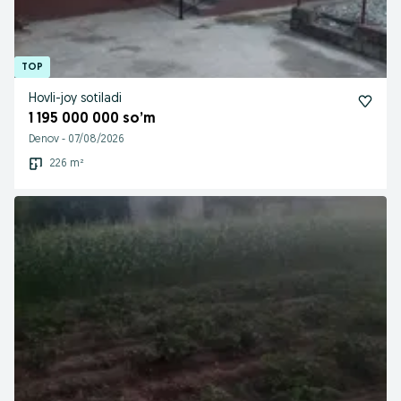
Hovli-joy sotiladi
1 195 000 000 so’m
Denov
-
07/08/2026
226 m²