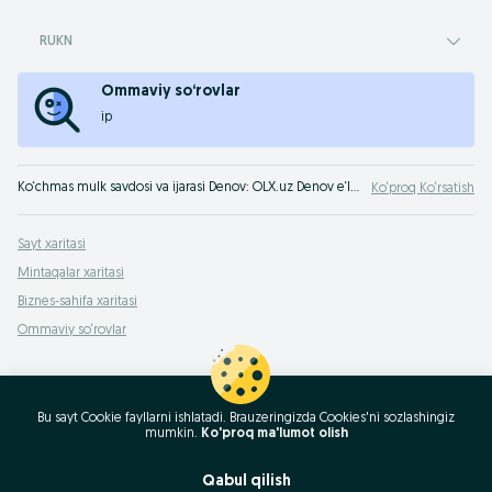
RUKN
Ommaviy so‘rovlar
ip
Ko‘chmas mulk savdosi va ijarasi Denov: OLX.uz Denov e‘lonlar taxtasida ko‘chmas mulkni foydali sotish yoki sotib olish mumkin! OLX.uz uy-joy sotib olish haqida hamma narsani biladi!
Ko‘proq Ko‘rsatish
Sayt xaritasi
Mintaqalar xaritasi
Biznes-sahifa xaritasi
Ommaviy so‘rovlar
Bu sayt Cookie fayllarni ishlatadi. Brauzeringizda Cookies'ni sozlashingiz
mumkin.
Ko'proq ma'lumot olish
Qabul qilish