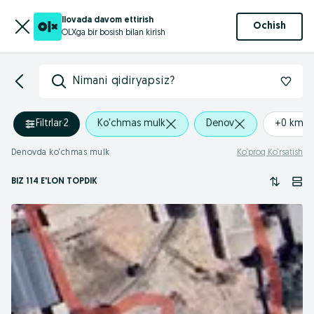
Ilovada davom ettirish
Ochish
OLXga bir bosish bilan kirish
Nimani qidiryapsiz?
Filtrlar
·
2
Ko'chmas mulk
Denov
+0 km
Denovda ko‘chmas mulk
Ko‘proq Ko‘rsatish
BIZ 114 E'LON TOPDIK