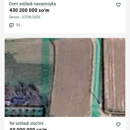
Dom sotiladi navastroyka
430 200 000 so’m
Denov
-
07/08/2026
54
Yer sotiladi srochni