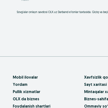
Sovg‘alar onlayn savdosi OLX.uz Darband e‘lonlar taxtasida. Qiziq va bej
Mobil ilovalar
Xavfsizlik qo
Yordam
Sayt xaritasi
Pullik xizmatlar
Mintaqalar xa
OLX da biznes
Biznes-sahifa
Foydalanish shartlari
Ommaviy so‘