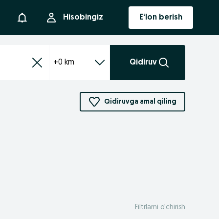
Bildirishnoma
Hisobingiz
E‘lon berish
+0 km
Qidiruv
Qidiruvga amal qiling
Filtrlarni o’chirish