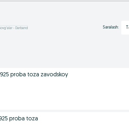
T
Saralash:
Sovg'alar - Darband
925 proba toza zavodskoy
925 proba toza