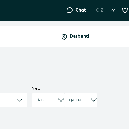
Chat
O'Z
РУ
Narx