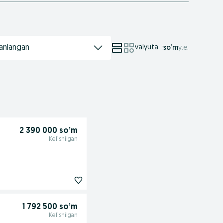
anlangan
valyuta.
:
so’m
у.е.
2 390 000 so’m
Kelishilgan
1 792 500 so’m
Kelishilgan