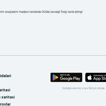
irim sovg‘alarni maqbul narxlarda OLXda (avvalgi Torg) xarid qiling!
idalari
Телефонингиз учун бепул илова
ritasi
 xaritasi
rovlar