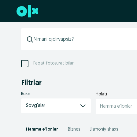
Futerga oʻtish
Faqat fotosurat bilan
Filtrlar
Rukn
Holati
Sovg'alar
Hamma e'lonlar
Hamma e'lonlar
Biznes
Jismoniy shaxs