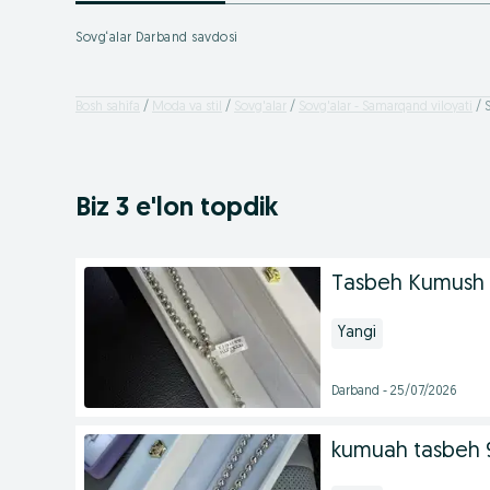
Sovg‘alar Darband savdosi
Bosh sahifa
Moda va stil
Sovg'alar
Sovg'alar - Samarqand viloyati
Biz 3 e'lon topdik
Tasbeh Kumush 
Yangi
Darband - 25/07/2026
kumuah tasbeh 