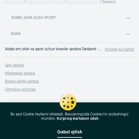
Bosh sahifa
Xobbi, dam olish sport
Samarqand viloyati
Darband
XOBBI, DAM OLISH SPORT
RUKN
Xobbi am olish va sport uchun tovarlar savdosi Darband - hordiq uchun xamma zarur narsalarni sotib olishga OLX.uz O‘zbekiston e‘lonlar taxtasidagi Darband ko‘plab takliflar yordam beradi!
Ko‘proq Ko‘rsatish
Sayt xaritasi
Mintaqalar xaritasi
Biznes-sahifa xaritasi
Ommaviy so‘rovlar
Bu sayt Cookie fayllarni ishlatadi. Brauzeringizda Cookies'ni sozlashingiz
mumkin.
Ko'proq ma'lumot olish
Qabul qilish