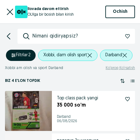
Ilovada davom ettirish
Ochish
OLXga bir bosish bilan kirish
Nimani qidiryapsiz?
Filtrlar
·
2
Xobbi, dam olish sport
Darband
Xobbi am olish va sport Darband
Ko‘proq Ko‘rsatish
BIZ 4 E'LON TOPDIK
Top class pack yangi
35 000 so’m
Darband
06/08/2026