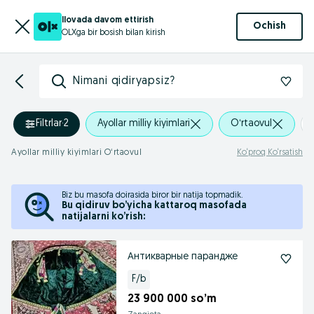
Ilovada davom ettirish
Ochish
OLXga bir bosish bilan kirish
Nimani qidiryapsiz?
Filtrlar
·
2
Ayollar milliy kiyimlari
Oʻrtaovul
Ayollar milliy kiyimlari Oʻrtaovul
Ko‘proq Ko‘rsatish
Biz bu masofa doirasida biror bir natija topmadik.
Bu qidiruv bo’yicha kattaroq masofada
natijalarni ko’rish:
Антикварные парандже
F/b
23 900 000 so’m