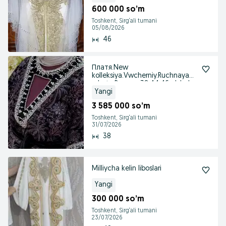
600 000 so’m
Toshkent, Sirg‘ali tumani
05/08/2026
46
Платя.New
kolleksiya.Vwcherniy.Ruchnaya
rabota.Razmer 38,44,46 o'zbek
Yangi
3 585 000 so’m
Toshkent, Sirg‘ali tumani
31/07/2026
38
Milliycha kelin liboslari
Yangi
300 000 so’m
Toshkent, Sirg‘ali tumani
23/07/2026