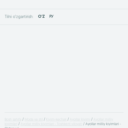
O'Z
РУ
Tilni o'zgartirish:
Bosh sahifa
Moda va stil
Kiyim-kechak
Ayollar kiyimi
Ayollar milliy
kiyimlari
Ayollar milliy kiyimlari - Toshkent viloyati
Ayollar milliy kiyimlari -