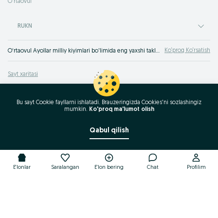
Oʻrtaovul
RUKN
Ko‘proq Ko‘rsatish
Oʻrtaovul Ayollar milliy kiyimlari bo'limida eng yaxshi takliflar. OLXda hamyonbop narxlarda mahsulot va xizmatlarning katta tanlovi! OLX.uz da ko'plab takliflar!
Sayt xaritasi
Mintaqalar xaritasi
Biznes-sahifa xaritasi
Bu sayt Cookie fayllarni ishlatadi. Brauzeringizda Cookies'ni sozlashingiz
mumkin.
Ko'proq ma'lumot olish
Ommaviy so‘rovlar
Qabul qilish
E'lonlar
Saralangan
E'lon bering
Chat
Profilim
E'lonlar
Saralangan
E'lon bering
Chat
Profilim