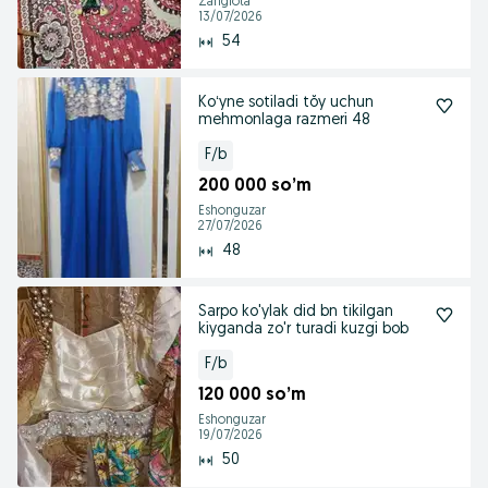
Zangiota
13/07/2026
54
Koʻyne sotiladi tŏy uchun
mehmonlaga razmeri 48
F/b
200 000 so’m
Eshonguzar
27/07/2026
48
Sarpo ko'ylak did bn tikilgan
kiyganda zo'r turadi kuzgi bob
F/b
120 000 so’m
Eshonguzar
19/07/2026
50