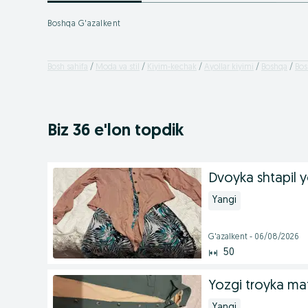
Boshqa G'azalkent
Bosh sahifa
Moda va stil
Kiyim-kechak
Ayollar kiyimi
Boshqa
Bos
Biz 36 e'lon topdik
Dvoyka shtapil yo
Yangi
G'azalkent - 06/08/2026
50
Yozgi troyka mat
Yangi