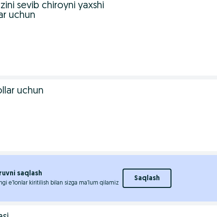
zini sevib chiroyni yaxshi
lar uchun
llar uchun
ruvni saqlash
Saqlash
ngi e’lonlar kiritilish bilan sizga ma’lum qilamiz