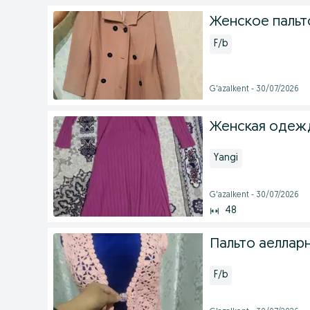
Женское паль
F/b
G'azalkent - 30/07/2026
Женская одежд
Yangi
G'azalkent - 30/07/2026
48
Пальто аелларн
F/b