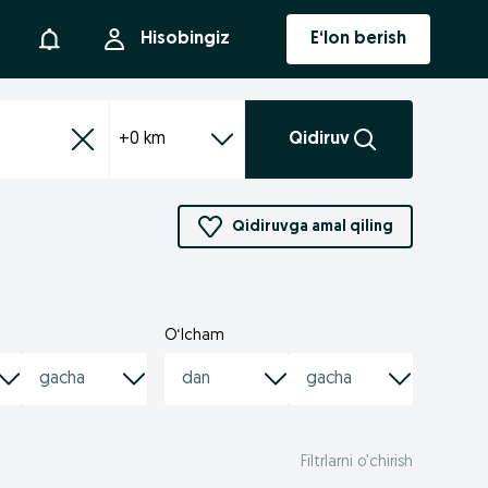
Bildirishnoma
Hisobingiz
E‘lon berish
+0 km
Qidiruv
Qidiruvga amal qiling
O‘lcham
Filtrlarni o’chirish