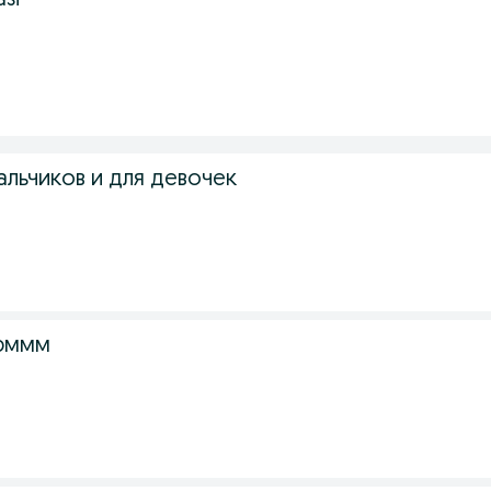
asi
альчиков и для девочек
юммм