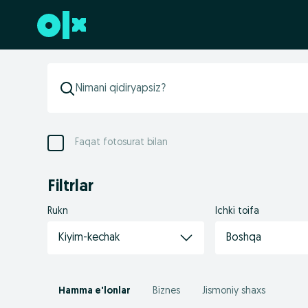
Futerga oʻtish
Faqat fotosurat bilan
Filtrlar
Rukn
Ichki toifa
Kiyim-kechak
Boshqa
Hamma e'lonlar
Biznes
Jismoniy shaxs