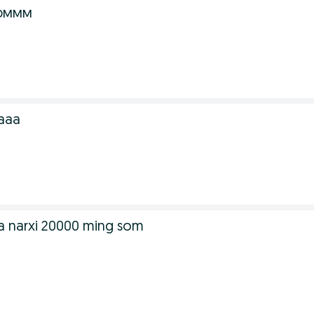
юммм
ааа
 narxi 20000 ming som