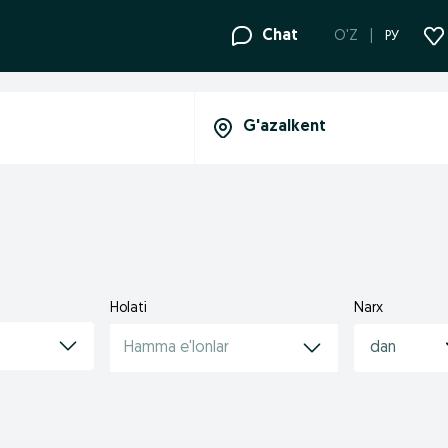
Chat
O'Z
РУ
Holati
Narx
Hamma e'lonlar