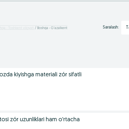
T
Saralash:
hqa - Toshkent viloyati
Boshqa - G'azalkent
zda kiyishga materiali zór sifatli
osi zór uzunliklari ham o'rtacha