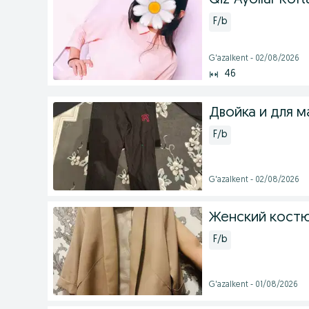
Qiz-Ayollar Koft
F/b
G'azalkent - 02/08/2026
46
Двойка и для м
F/b
G'azalkent - 02/08/2026
Женский кост
F/b
G'azalkent - 01/08/2026