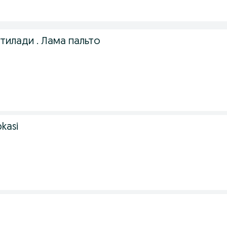
тилади . Лама пальто
bkasi