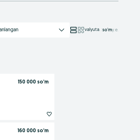
anlangan
valyuta.
:
so’m
у.е.
150 000 so’m
160 000 so’m