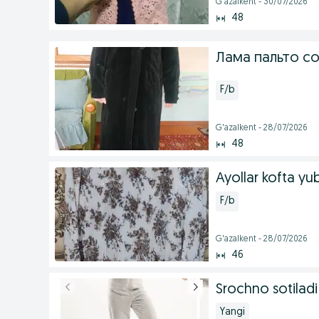
G'azalkent - 30/07/2026
48
Лама пальто со
F/b
G'azalkent - 28/07/2026
48
Ayollar kofta yu
F/b
G'azalkent - 28/07/2026
46
Srochno sotiladi
Yangi