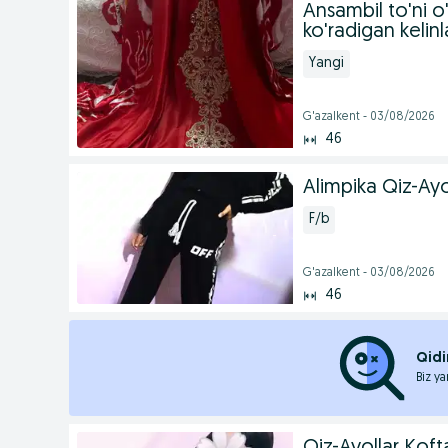
Ansambil to'ni o'
ko'radigan kelin
Yangi
G'azalkent - 03/08/2026
46
Alimpika Qiz-Ayo
F/b
G'azalkent - 03/08/2026
46
Qidi
Biz ya