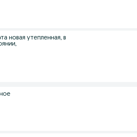
а новая утепленная, в
янии,
сное