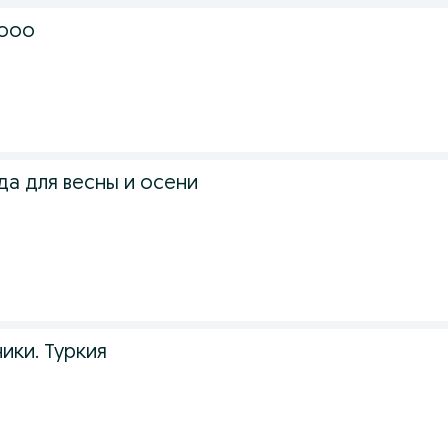
тооо
а для весны и осени
ики. Туркия