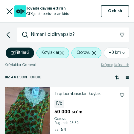
Ilovada davom ettirish
Ochish
OLXga bir bosish bilan kirish
Nimani qidiryapsiz?
Filtrlar
·
2
Ko‘ylaklar
Qorovul
+0 km
Ko‘ylaklar Qorovul
Ko‘proq Ko‘rsatish
BIZ 44 E'LON TOPDIK
Tilqi bombarxdan kuylak
F/b
50 000 so’m
Qorovul
Bugunda 05:30
54