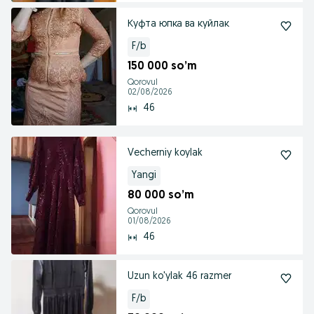
Куфта юпка ва куйлак
F/b
150 000 so’m
Qorovul
02/08/2026
46
Vecherniy koylak
Yangi
80 000 so’m
Qorovul
01/08/2026
46
Uzun ko'ylak 46 razmer
F/b