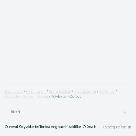
Bosh sahifa
Moda va stil
Kiyim-kechak
Ayollar kiyimi
Ko‘ylaklar
Ko‘ylaklar - Xorazm viloyati
Ko‘ylaklar - Qorovul
RUKN
Qorovul Ko‘ylaklar bo'limida eng yaxshi takliflar. OLXda hamyonbop narxlarda mahsulot va xizmatlarning katta tanlovi! OLX.uz da ko'plab takliflar!
Ko‘proq Ko‘rsatish