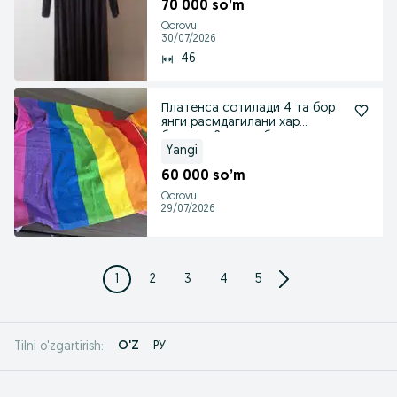
70 000 so’m
Qorovul
30/07/2026
46
Платенса сотилади 4 та бор
янги расмдагилани хар
биридан 2 тадан бор
Yangi
60 000 so’m
Qorovul
29/07/2026
1
2
3
4
5
O'Z
РУ
Tilni o'zgartirish: