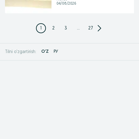
04/08/2026
1
2
3
...
27
O'Z
РУ
Tilni o'zgartirish: