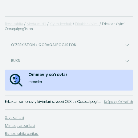
Bosh sahifa
Moda va stil
Kiyim-kechak
Erkaklar kiyimi
Erkaklar kiyimi -
Qoraqalpog‘iston
OʻZBEKISTON » QORAQALPOG‘ISTON
RUKN
Ommaviy so‘rovlar
moncler
Erkaklar zamonaviy kiyimlari savdosi OLX.uz Qoraqalpog‘iston e‘lonlar taxtasida. Erkaklar zamonaviy kiyimini eng yaxshi narxlarda OLXda (avvalgi Torg) xarid qiling!
Ko‘proq Ko‘rsatish
Sayt xaritasi
Mintaqalar xaritasi
Biznes-sahifa xaritasi