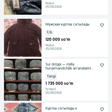
Nukus
05/08/2026
Мужская куртка сатылады
F/b
120 000 so’m
Nukus
05/08/2026
Sur do‘ppi — milliy
hunarmandchilik an’analarini
o‘zida mujassam etgan
Yangi
1 735 000 so’m
To'rtko'l
05/08/2026
Куртка сатылады к