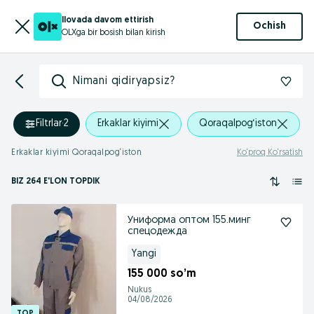
Ilovada davom ettirish
Ochish
OLXga bir bosish bilan kirish
Nimani qidiryapsiz?
Filtrlar
·
2
Erkaklar kiyimi
Qoraqalpog‘iston
Erkaklar kiyimi Qoraqalpog‘iston
Ko‘proq Ko‘rsatish
BIZ 264 E'LON TOPDIK
Униформа оптом 155.минг
спецодежда
Yangi
155 000 so’m
Nukus
04/08/2026