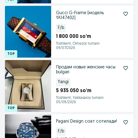
Gucci G-Frame (модель
YA147402).
F/b
1 800 000 so’m
Toshkent, Olmazor tumani
09/07/2026
Продам новые женские часы
bulgari
Yangi
5 935 050 so’m
Toshkent, Yakkasaroy tumani
05/08/2026
Pagani Design соат сотилади!
F/b