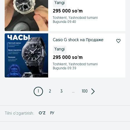
Yangi
295 000 so’m
Toshkent, Yashnobod tumani
Bugunda 09:40
Casio G shock на Продаже
Yangi
295 000 so’m
Toshkent, Yashnobod tumani
Bugunda 09:39
1
2
3
...
100
O'Z
РУ
Tilni o'zgartirish: