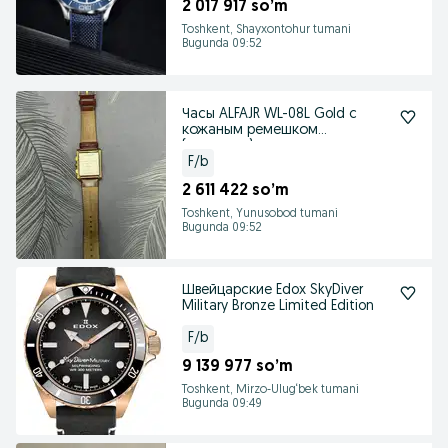
2 017 917 so’m
Toshkent, Shayxontohur tumani
Bugunda 09:52
Часы ALFAJR WL-08L Gold с
кожаным ремешком
(оригинал)
F/b
2 611 422 so’m
Toshkent, Yunusobod tumani
Bugunda 09:52
Швейцарские Edox SkyDiver
Military Bronze Limited Edition
F/b
9 139 977 so’m
Toshkent, Mirzo-Ulug‘bek tumani
Bugunda 09:49