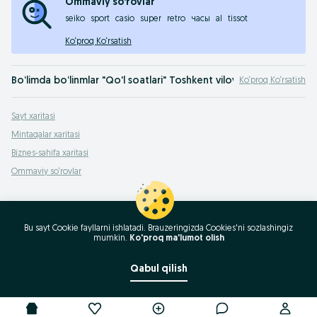
Ommaviy so‘rovlar
seiko
sport
casio
super
retro
часы
al
tissot
Ko‘proq Ko‘rsatish
Bo‘limda bo‘linmlar "Qo'l soatlari" Toshkent viloyati
Ko‘proq Ko‘rsatish
Adriatica
,
Aigner
,
Alfex
,
AndyWatch
,
Anne Klein
,
Appella
,
Appetime
,
Aristo
,
Arma
Sayt xaritasi
Ayollar va erkaklar qo‘l soatlari savdosi OLX.uz Toshkent viloyati e‘lonlar taxtasid
Mintaqalar xaritasi
Biznes-sahifa xaritasi
Ommaviy so‘rovlar
Bu sayt Cookie fayllarni ishlatadi. Brauzeringizda Cookies'ni sozlashingiz
mumkin.
Ko'proq ma'lumot olish
Qabul qilish