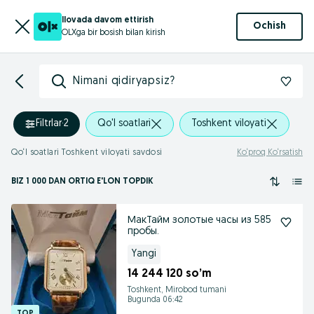
Ilovada davom ettirish
Ochish
OLXga bir bosish bilan kirish
Nimani qidiryapsiz?
Filtrlar
·
2
Qo'l soatlari
Toshkent viloyati
Qo‘l soatlari Toshkent viloyati savdosi
Ko‘proq Ko‘rsatish
BIZ 1 000
DAN ORTIQ
E'LON TOPDIK
МакТайм золотые часы из 585
пробы.
Yangi
14 244 120 so’m
Toshkent, Mirobod tumani
Bugunda 06:42