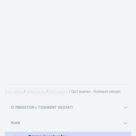
Bosh sahifa
Moda va stil
Qo'l soatlari
Qo'l soatlari - Toshkent viloyati
OʻZBEKISTON » TOSHKENT VILOYATI
RUKN