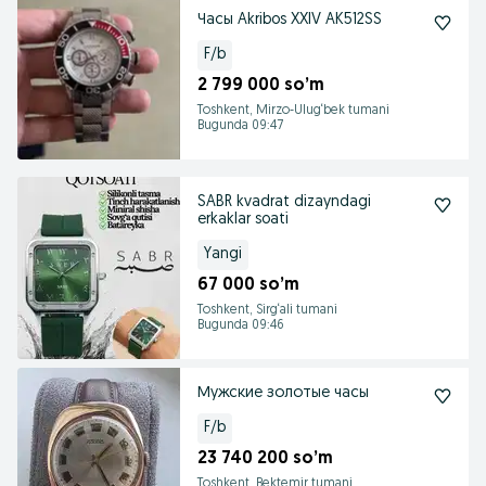
Часы Akribos XXIV AK512SS
F/b
2 799 000 so’m
Toshkent, Mirzo-Ulug‘bek tumani
Bugunda 09:47
SABR kvadrat dizayndagi
erkaklar soati
Yangi
67 000 so’m
Toshkent, Sirg‘ali tumani
Bugunda 09:46
Мужские золотые часы
F/b
23 740 200 so’m
Toshkent, Bektemir tumani