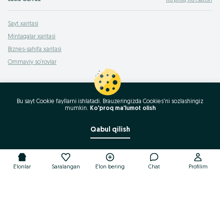
Ko‘proq Ko‘rsatish
Sayt xaritasi
Mintaqalar xaritasi
Biznes-sahifa xaritasi
Ommaviy so‘rovlar
Bu sayt Cookie fayllarni ishlatadi. Brauzeringizda Cookies'ni sozlashingiz
mumkin.
Ko'proq ma'lumot olish
Qabul qilish
E'lonlar
Saralangan
E'lon bering
Chat
Profilim
E'lonlar
Saralangan
E'lon bering
Chat
Profilim