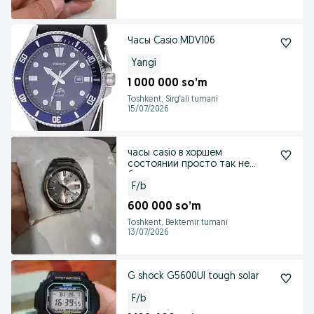
Часы Casio MDV106
Yangi
1 000 000 so’m
Toshkent, Sirg‘ali tumani
15/07/2026
часы casio в хоршем
состоянии просто так не
беспокоить
F/b
600 000 so’m
Toshkent, Bektemir tumani
13/07/2026
G shock G5600Ul tough solar
F/b