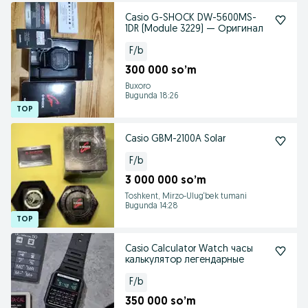
Casio G-SHOCK DW-5600MS-
1DR (Module 3229) — Оригинал
F/b
300 000 so’m
Buxoro
Bugunda 18:26
Casio GBM-2100A Solar
F/b
3 000 000 so’m
Toshkent, Mirzo-Ulug‘bek tumani
Bugunda 14:28
Casio Calculator Watch часы
калькулятор легендарные
F/b
350 000 so’m