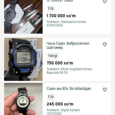
G -shock- casio
F/b
1 700 000 so’m
Toshkent, Yakkasaroy tumani
07/08/2026
Часы Casio. Вибросигнал.
Шагомер.
Yangi
750 000 so’m
Toshkent, Mirzo-Ulug‘bek tumani
Bugunda 06:30
Casio aw 80v 3b ishlatilgan
F/b
245 000 so’m
Toshkent, Sirg‘ali tumani
13/07/2026