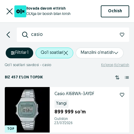
Ilovada davom ettirish
Ochish
OLXga bir bosish bilan kirish
casio
Filtrlar
·
1
Qo'l soatlari
Manzilni o'rnatish
Qo‘l soatlari savdosi - casio
Ko‘proq Ko‘rsatish
BIZ 457 E'LON TOPDIK
Casio A168WA-3AYDF
Yangi
899 999 so’m
Guliston
23/07/2026