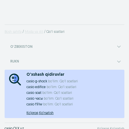
Bosh sahifa
Moda va stil
Qo'l soatlari
OʻZBEKISTON
RUKN
O'xshash qidiruvlar
casio g-shock
bo'lim:
Qo'l soatlari
casio edifice
bo'lim:
Qo'l soatlari
casio soat
bo'lim:
Qo'l soatlari
casio часы
bo'lim:
Qo'l soatlari
casio f91w
bo'lim:
Qo'l soatlari
Ko‘proq Ko‘rsatish
casio OLX.uz