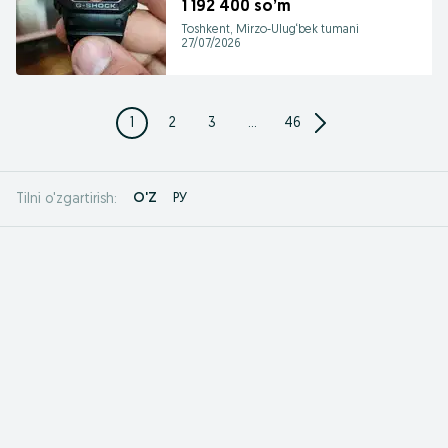
1 192 400 so’m
Toshkent, Mirzo-Ulug‘bek tumani
27/07/2026
1
2
3
...
46
O'Z
РУ
Tilni o'zgartirish: