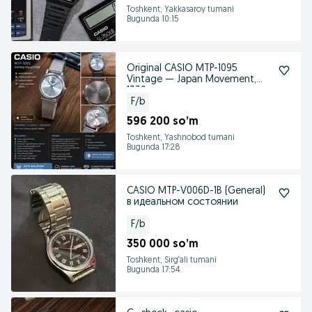
Toshkent, Yakkasaroy tumani
Bugunda 10:15
Original CASIO MTP-1095
Vintage — Japan Movement,
1330
F/b
596 200 so’m
Toshkent, Yashnobod tumani
Bugunda 17:28
CASIO MTP-V006D-1B (General)
в идеальном состоянии
F/b
350 000 so’m
Toshkent, Sirg‘ali tumani
Bugunda 17:54