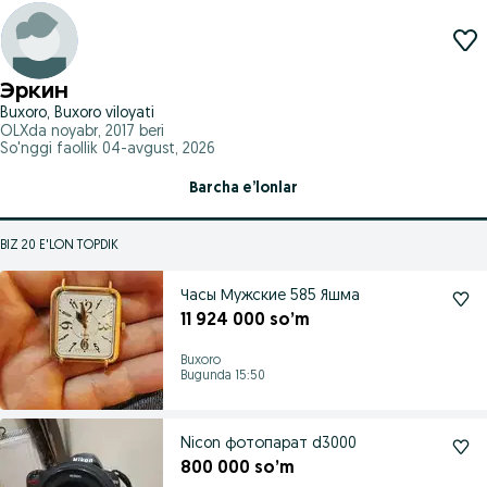
Эркин
Buxoro, Buxoro viloyati
OLXda
noyabr, 2017
beri
So'nggi faollik 04-avgust, 2026
Barcha e’lonlar
BIZ 20 E'LON TOPDIK
Часы Мужские 585 Яшма
11 924 000 so’m
Buxoro
Bugunda 15:50
Nicon фотопарат d3000
800 000 so’m