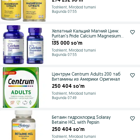
274 252 so’m
Toshkent, Mirobod tumani
Bugunda 07:55
Хелатный Кальций Магний Цинк
Puritan's Pride Calcium Magnesium
Zinc
135 000 so’m
Toshkent, Mirobod tumani
Bugunda 07:55
Центрум Centrum Adults 200 таб
Витамины из Америки Оригинал
250 404 so’m
Toshkent, Mirobod tumani
Bugunda 07:49
Бетаин гидрохлорид Solaray
Betaine HCL with Pepsin
250 404 so’m
Toshkent, Mirobod tumani