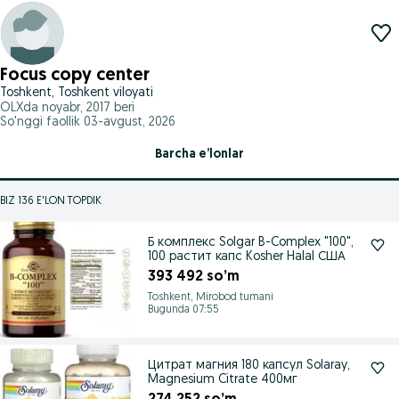
Focus copy center
Toshkent, Toshkent viloyati
OLXda
noyabr, 2017
beri
So'nggi faollik 03-avgust, 2026
Barcha e’lonlar
BIZ 136 E'LON TOPDIK
Б комплекс Solgar B-Complex "100",
100 растит капс Kosher Halal США
393 492 so’m
Toshkent, Mirobod tumani
Bugunda 07:55
Цитрат магния 180 капсул Solaray,
Magnesium Citrate 400мг