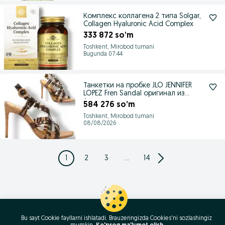
Комплекс коллагена 2 типа Solgar,
Collagen Hyaluronic Acid Complex
333 872 so’m
Toshkent, Mirobod tumani
Bugunda 07:44
Танкетки на пробке JLO JENNIFER
LOPEZ Fren Sandal оригинал из
Америки
584 276 so’m
Toshkent, Mirobod tumani
08/08/2026
1
2
3
...
14
Bu sayt Cookie fayllarni ishlatadi. Brauzeringizda Cookies'ni sozlashingiz