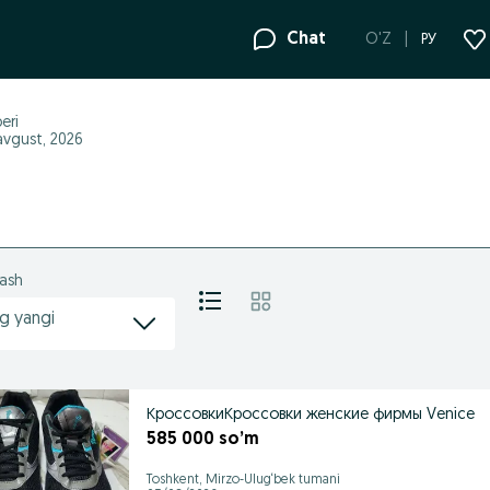
Chat
O'Z
РУ
eri
avgust, 2026
lash
g yangi
КроссовкиКроссовки женские фирмы Venice
585 000 so’m
Toshkent, Mirzo-Ulug‘bek tumani