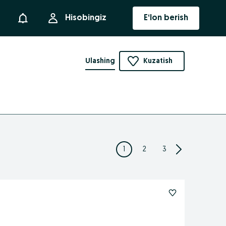
Bildirishnoma
Hisobingiz
E‘lon berish
Ulashing
Kuzatish
1
2
3