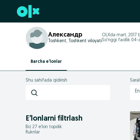
Futerga oʻtish
Александр
OLXda
mart, 2017
b
So'nggi faollik 04-
Toshkent, Toshkent viloyati
Barcha e’lonlar
Shu sahifada qidirish
Sara
En
E’lonlarni filtrlash
Biz 27 e'lon topdik
Ruknlar