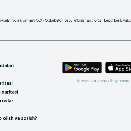
vonlari yoki kiyimlarni OLX - O‘zbekiston bepul e‘lonlar sayti orqali bepul berib yu
idalari
Телефонингиз учун бепул илова
ritasi
 xaritasi
rovlar
 olish va sotish?