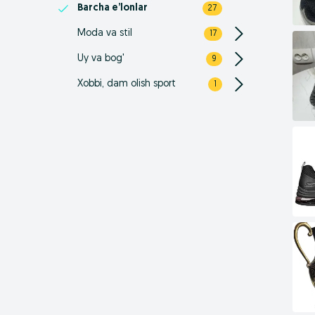
Barcha e’lonlar
27
Moda va stil
17
Uy va bog'
9
Xobbi, dam olish sport
1