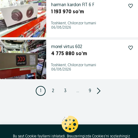
harman kardon FIT 6 F
1 193 970 so’m
Toshkent, Chilonzor tumani
06/08/2026
morel virtus 602
4 775 880 so’m
Toshkent, Chilonzor tumani
06/08/2026
1
2
3
...
9
Bu sayt Cookie fayllarni ishlatadi. Brauzeringizda Cookies'ni sozlashingiz