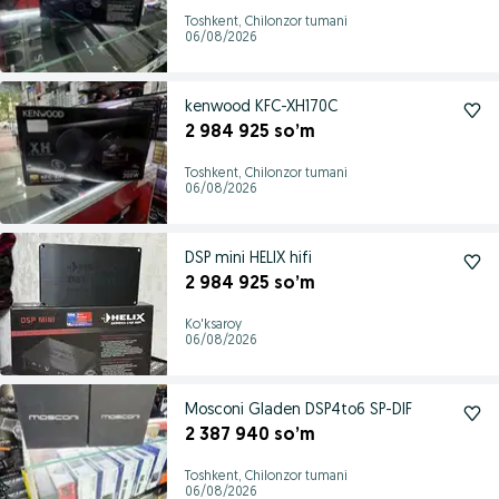
Toshkent, Chilonzor tumani
06/08/2026
kenwood KFC-XH170C
2 984 925 so’m
Toshkent, Chilonzor tumani
06/08/2026
DSP mini HELIX hifi
2 984 925 so’m
Ko'ksaroy
06/08/2026
Mosconi Gladen DSP4to6 SP-DIF
2 387 940 so’m
Toshkent, Chilonzor tumani
06/08/2026