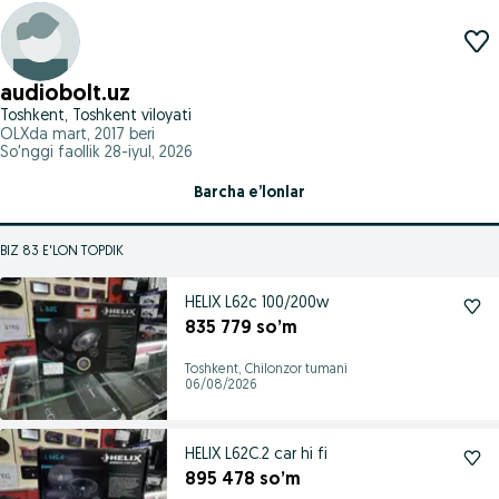
audiobolt.uz
Toshkent, Toshkent viloyati
OLXda
mart, 2017
beri
So'nggi faollik 28-iyul, 2026
Barcha e’lonlar
BIZ 83 E'LON TOPDIK
HELIX L62c 100/200w
835 779 so’m
Toshkent, Chilonzor tumani
06/08/2026
HELIX L62C.2 car hi fi
895 478 so’m