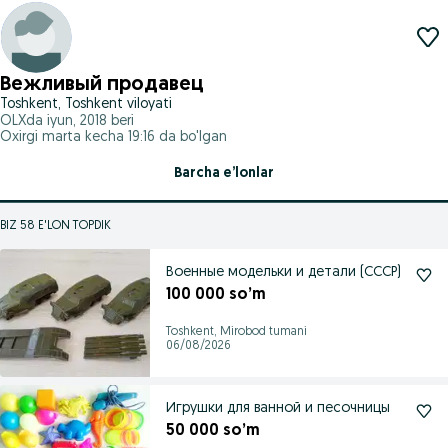
Вежливый продавец
Toshkent, Toshkent viloyati
OLXda
iyun, 2018
beri
Oxirgi marta kecha 19:16 da bo'lgan
Barcha e’lonlar
BIZ 58 E'LON TOPDIK
Военные модельки и детали (СССР)
100 000 so’m
Toshkent, Mirobod tumani
06/08/2026
Игрушки для ванной и песочницы
50 000 so’m