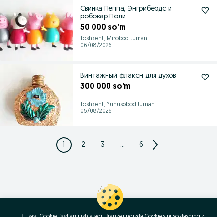
Свинка Пеппа, Энгрибёрдс и
робокар Поли
50 000 so’m
Toshkent, Mirobod tumani
06/08/2026
Винтажный флакон для духов
300 000 so’m
Toshkent, Yunusobod tumani
05/08/2026
1
2
3
...
6
Bu sayt Cookie fayllarni ishlatadi. Brauzeringizda Cookies'ni sozlashingiz