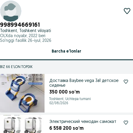
998994669161
Toshkent, Toshkent viloyati
OLXda
noyabr, 2022
beri
So'nggi faollik 26-iyul, 2026
Barcha e’lonlar
BIZ 66 E'LON TOPDIK
Доставка Baybee vega 3в1 детское
сиденье
350 000 so’m
Toshkent, Uchtepa tumani
02/08/2026
Электрический чемодан самокат
6 558 200 so’m