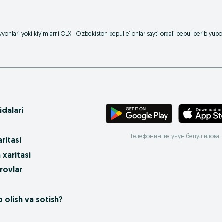
vonlari yoki kiyimlarni OLX - O‘zbekiston bepul e‘lonlar sayti orqali bepul berib yu
idalari
Телефонингиз учун бепул илова
ritasi
 xaritasi
rovlar
 olish va sotish?