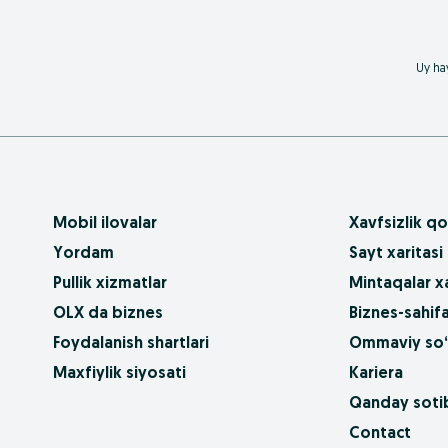
Uy hay
Mobil ilovalar
Xavfsizlik qo
Yordam
Sayt xaritasi
Pullik xizmatlar
Mintaqalar xa
OLX da biznes
Biznes-sahifa
Foydalanish shartlari
Ommaviy so‘
Maxfiylik siyosati
Kariera
Qanday sotib
Contact