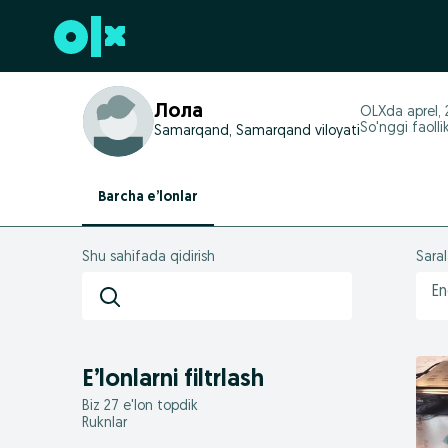
Futerga oʻtish
Лола
OLXda
aprel,
So'nggi faoll
Samarqand, Samarqand viloyati
Barcha e’lonlar
Shu sahifada qidirish
Sara
En
E’lonlarni filtrlash
Biz 27 e'lon topdik
Ruknlar