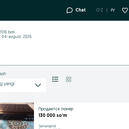
Chat
O'Z
РУ
 2016
beri
ik 04-avgust, 2026
lash
g yangi
Продается тюнер
130 000 so’m
Samarqand