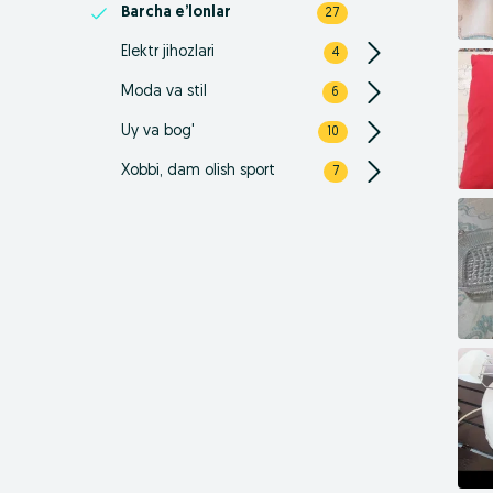
Barcha e’lonlar
27
Elektr jihozlari
4
Moda va stil
6
Uy va bog'
10
Xobbi, dam olish sport
7