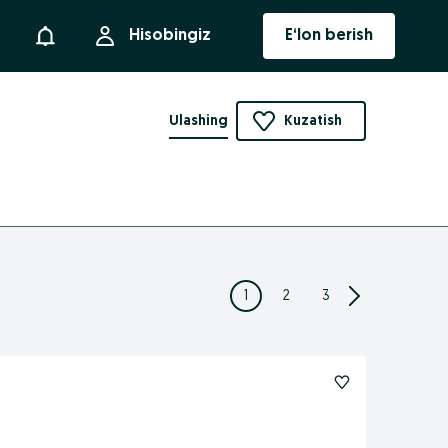
Bildirishnoma
Hisobingiz
E‘lon berish
Ulashing
Kuzatish
1
2
3