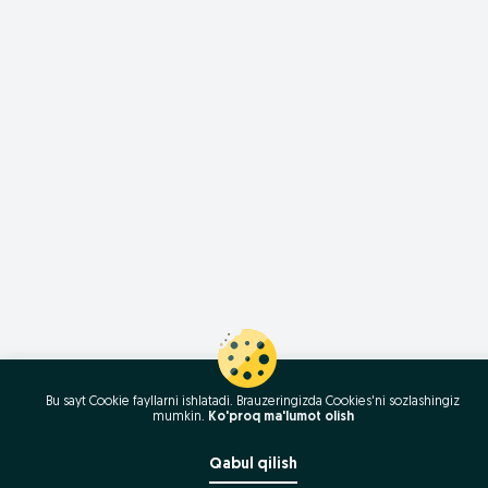
Bu sayt Cookie fayllarni ishlatadi. Brauzeringizda Cookies'ni sozlashingiz
mumkin.
Ko'proq ma'lumot olish
Qabul qilish