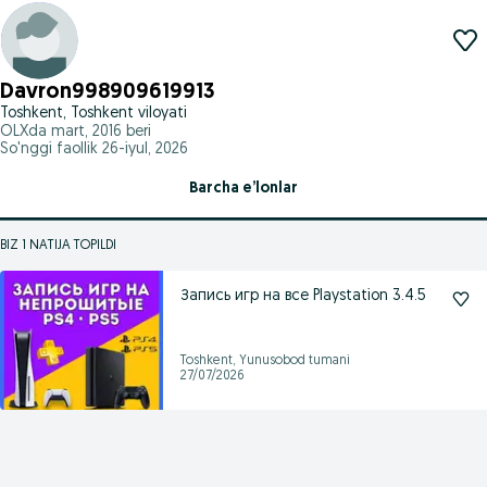
Davron998909619913
Toshkent, Toshkent viloyati
OLXda
mart, 2016
beri
So'nggi faollik 26-iyul, 2026
Barcha e’lonlar
BIZ 1 NATIJA TOPILDI
Запись игр на все Playstation 3.4.5
Toshkent, Yunusobod tumani
27/07/2026