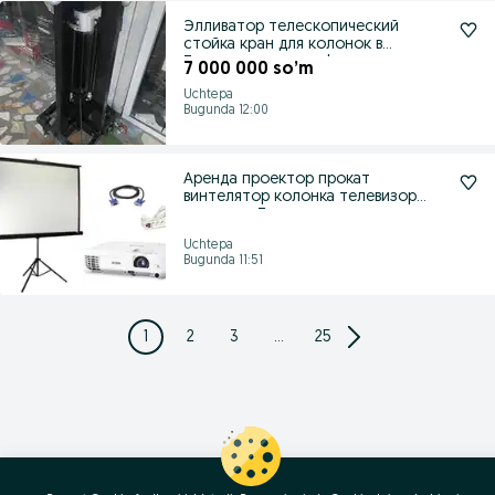
Элливатор телескопический
стойка кран для колонок в
Ташкенте доставка!
7 000 000 so’m
Uchtepa
Bugunda 12:00
Аренда проектор прокат
винтелятор колонка телевизор
калонка в Ташкенте
Uchtepa
Bugunda 11:51
1
2
3
...
25