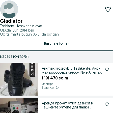
Gladiator
Toshkent, Toshkent viloyati
OLXda
iyun, 2014
beri
Oxirgi marta bugun 05:01 da bo'lgan
Barcha e’lonlar
BIZ 250 E'LON TOPDIK
Air-max krossovki v Tashkente. Аир-
мах кроссовки Reebok Nike Air-max.
1 191 470 so’m
Uchtepa
Bugunda 16:41
Аренда прокат утюг дазмол в
Ташкенте Учтепе для пайки
пластмасс труб!