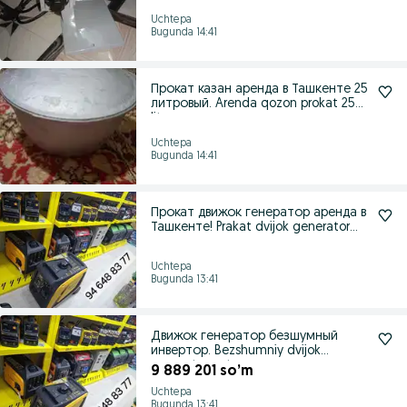
Uchtepa
Bugunda 14:41
Прокат казан аренда в Ташкенте 25
литровый. Arenda qozon prokat 25
lit
Uchtepa
Bugunda 14:41
Прокат движок генератор аренда в
Ташкенте! Prakat dvijok generator
are
Uchtepa
Bugunda 13:41
Движок генератор безшумный
инвертор. Bezshumniy dvijok
generator optom
9 889 201 so’m
Uchtepa
Bugunda 13:41