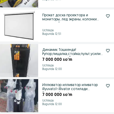
Прокат доска проектора и
мониторы, лед экраны, колонки
аренда в Ташкен
Uchtepa
Bugunda 12:51
Динамик Тошкенда!
Рупор,пищалка,стойка,пульт,усилит
ель,корпус лар бор
7 000 000 so’m
Uchtepa
Bugunda 12:00
Иллюватор илливатор иливатор
illyuvato'r illivator сотилади
Тошкенда!
7 000 000 so’m
Uchtepa
Bugunda 12:00