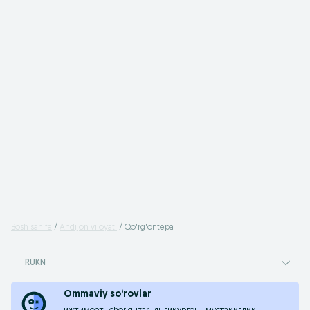
Bosh sahifa
Andijon viloyati
Qo'rg'ontepa
RUKN
Ommaviy so‘rovlar