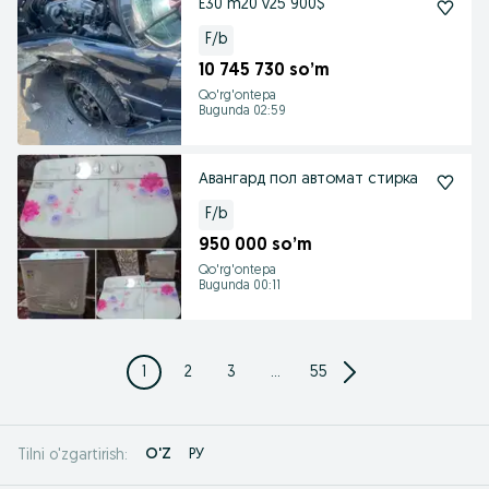
E30 m20 v25 900$
F/b
10 745 730 so’m
Qo'rg'ontepa
Bugunda 02:59
Авангард пол автомат стирка
F/b
950 000 so’m
Qo'rg'ontepa
Bugunda 00:11
1
2
3
...
55
O'Z
РУ
Tilni o'zgartirish: