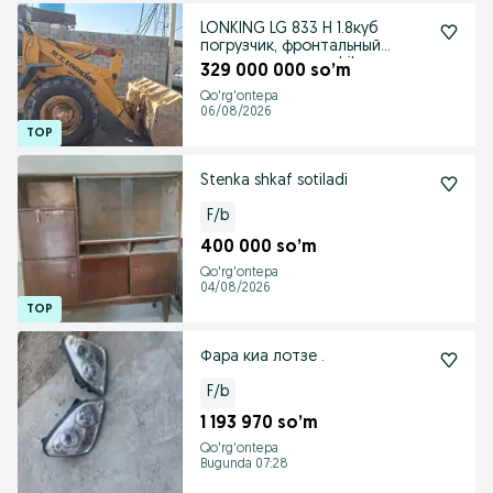
LONKING LG 833 H 1.8куб
погрузчик, фронтальный
погрузчик, pogruzchik
329 000 000 so’m
Qo'rg'ontepa
06/08/2026
Stenka shkaf sotiladi
F/b
400 000 so’m
Qo'rg'ontepa
04/08/2026
Фара киа лотзе .
F/b
1 193 970 so’m
Qo'rg'ontepa
Bugunda 07:28