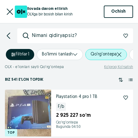
Ilovada davom ettirish
Ochish
OLXga bir bosish bilan kirish
Nimani qidiryapsiz?
Filtrlar
·
1
Bo'limni tanlash
Qo'rg'ontepa
+
OLX - e‘lonlari sayti Qo'rg'ontepa
Ko‘proq Ko‘rsatish
BIZ 541 E'LON TOPDIK
Playstation 4 pro 1 TB
F/b
2 925 227 so’m
Qo'rg'ontepa
Bugunda 04:50