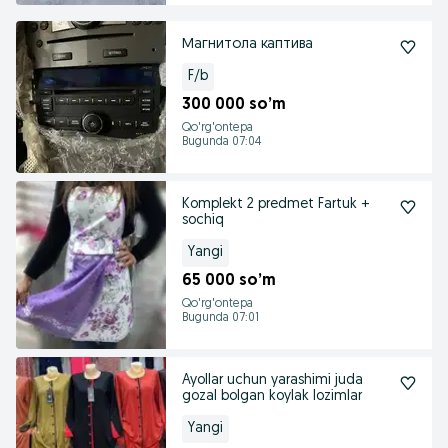
Магнитола каптива
F/b
300 000 so’m
Qo'rg'ontepa
Bugunda 07:04
Komplekt 2 predmet Fartuk +
sochiq
Yangi
65 000 so’m
Qo'rg'ontepa
Bugunda 07:01
Ayollar uchun yarashimi juda
gozal bolgan koylak lozimlar
Yangi