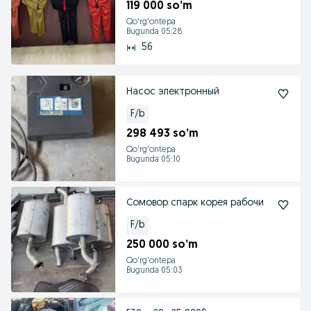
119 000 so’m
Qo'rg'ontepa
Bugunda 05:28
56
Насос электронный
F/b
298 493 so’m
Qo'rg'ontepa
Bugunda 05:10
Сомовор спарк корея рабочи
F/b
250 000 so’m
Qo'rg'ontepa
Bugunda 05:03