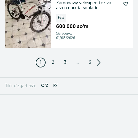
Zamonaviy velosiped tez va
arzon narxda sotiladi
F/b
600 000 so’m
Galaosiyo
01/08/2026
1
2
3
...
6
O'Z
РУ
Tilni o'zgartirish: