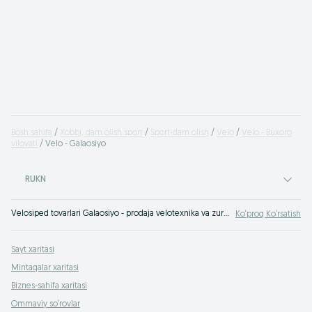
Bosh sahifa
Xobbi, dam olish sport
Sport-dam olish
Velo
Velo - Buxoro
viloyati
Velo - Galaosiyo
RUKN
Velosiped tovarlari Galaosiyo - prodaja velotexnika va zurur tovarlar savdosi. OLX.uz Galaosiyo e‘lonlar taxtasida velosipedlar uchun barcha zarur narsalarni xarid qilish mumkin !
Ko‘proq Ko‘rsatish
Sayt xaritasi
Mintaqalar xaritasi
Biznes-sahifa xaritasi
Ommaviy so‘rovlar