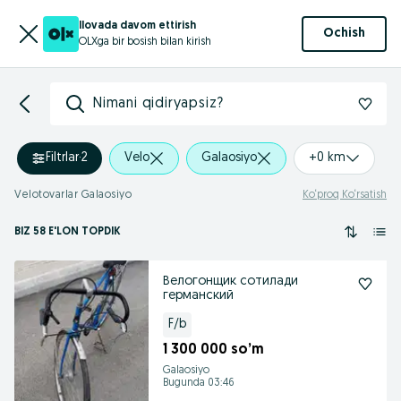
Ilovada davom ettirish
Ochish
OLXga bir bosish bilan kirish
Nimani qidiryapsiz?
Filtrlar
·
2
Velo
Galaosiyo
+0 km
Velotovarlar Galaosiyo
Ko‘proq Ko‘rsatish
BIZ 58 E'LON TOPDIK
Велогонщик сотилади
германский
F/b
1 300 000 so’m
Galaosiyo
Bugunda 03:46