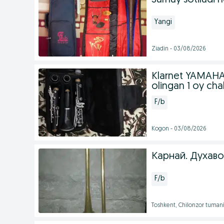
Surnay sotiladi h
Yangi
Ziadin - 03/08/2026
Klarnet YAMAHA f
olingan 1 oy cha
F/b
Kogon - 03/08/2026
Карнай. Духаво
F/b
Toshkent, Chilonzor tuman