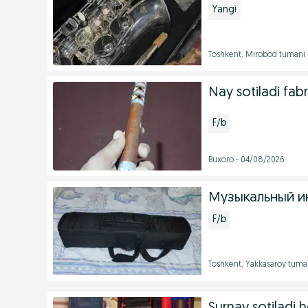
Yangi
Toshkent, Mirobod tumani
Nay sotiladi fabr
F/b
Buxoro - 04/08/2026
Музыкальный и
F/b
Toshkent, Yakkasaroy tuma