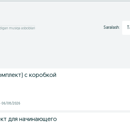
T
Saralash:
adigan musiqa asboblari
омплект) с коробкой
 - 06/08/2026
кт для начинающего