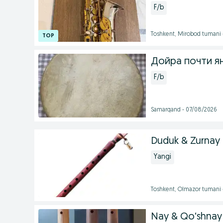
F/b
Toshkent, Mirobod tumani 
Дойра почти я
F/b
Samarqand - 07/08/2026
Duduk & Zurnay
Yangi
Toshkent, Olmazor tumani 
Nay & Qo‘shnay