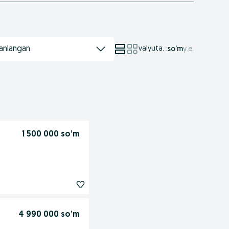
anlangan
valyuta.
:
so’m
у.е.
1 500 000 so’m
4 990 000 so’m