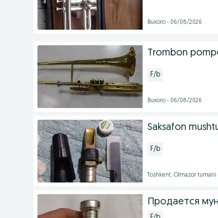
Buxoro - 06/08/2026
Trombon pomp
F/b
Buxoro - 06/08/2026
Saksafon mushtu
F/b
Toshkent, Olmazor tumani
Продается мун
F/b