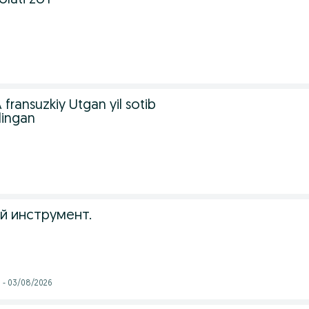
olati zo'r
ransuzkiy Utgan yil sotib
lingan
й инструмент.
i - 03/08/2026