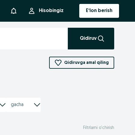
Bildirishnoma
Hisobingiz
E‘lon berish
Qidiruv
Qidiruvga amal qiling
Filtrlarni o’chirish