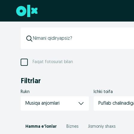
Futerga oʻtish
Faqat fotosurat bilan
Filtrlar
Rukn
Ichki toifa
Musiqa anjomlari
Puflab chalinadi
Hamma e'lonlar
Biznes
Jismoniy shaxs