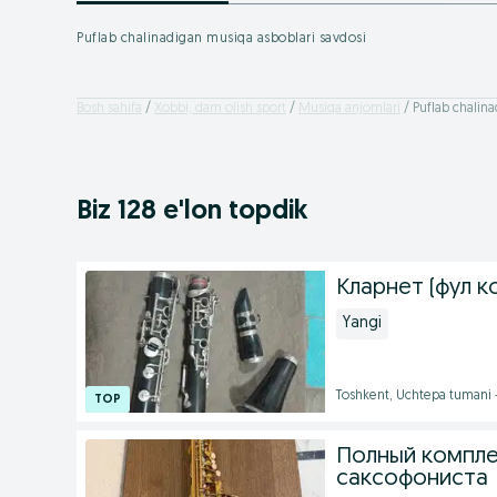
Puflab chalinadigan musiqa asboblari savdosi
Bosh sahifa
Xobbi, dam olish sport
Musiqa anjomlari
Puflab chalin
Biz 128 e'lon topdik
Кларнет (фул к
Yangi
Toshkent, Uchtepa tumani
Полный компле
саксофониста