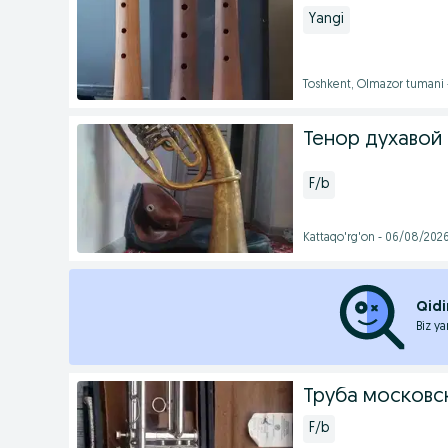
Yangi
Toshkent, Olmazor tumani 
Тенор духавой
F/b
Kattaqo'rg'on - 06/08/202
Qidi
Biz ya
Труба московс
F/b