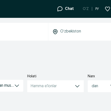
Chat
O'Z
РУ
Holati
Narx
gan musiqa asboblari
Hamma e'lonlar