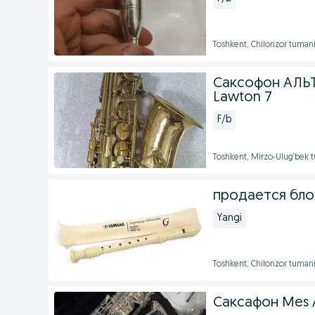
Toshkent, Chilonzor tuman
Саксофон АЛЬТ
Lawton 7
F/b
Toshkent, Mirzo-Ulug‘bek 
продается бло
Yangi
Toshkent, Chilonzor tuman
Саксафон Mes 