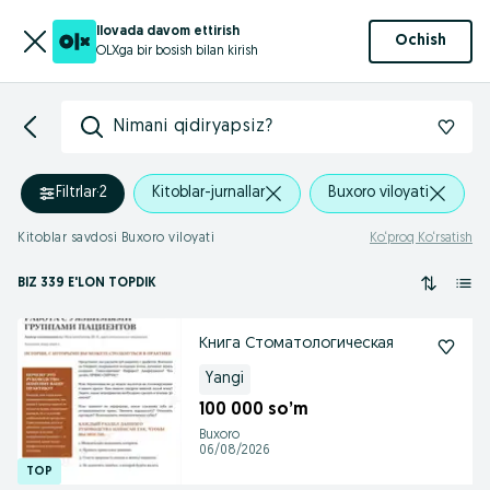
Ilovada davom ettirish
Ochish
OLXga bir bosish bilan kirish
Nimani qidiryapsiz?
Filtrlar
·
2
Kitoblar-jurnallar
Buxoro viloyati
Kitoblar savdosi Buxoro viloyati
Ko‘proq Ko‘rsatish
BIZ 339 E'LON TOPDIK
Книга Стоматологическая
Yangi
100 000 so’m
Buxoro
06/08/2026