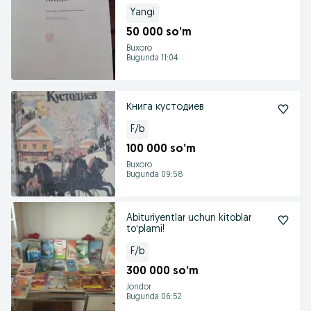
Yangi
50 000 so’m
Buxoro
Bugunda 11:04
Книга кустодиев
F/b
100 000 so’m
Buxoro
Bugunda 09:58
Abituriyentlar uchun kitoblar
toʻplami!
F/b
300 000 so’m
Jondor
Bugunda 06:52