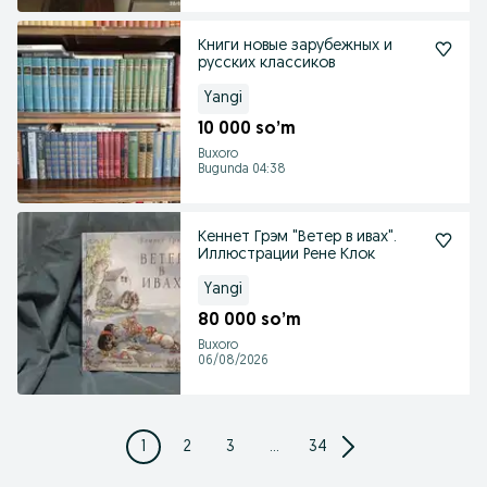
Книги новые зарубежных и
русских классиков
Yangi
10 000 so’m
Buxoro
Bugunda 04:38
Кеннет Грэм "Ветер в ивах".
Иллюстрации Рене Клок
Yangi
80 000 so’m
Buxoro
06/08/2026
1
2
3
...
34