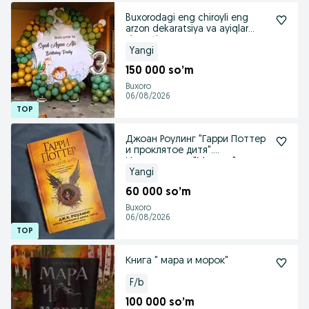
Buxorodagi eng chiroyli eng
arzon dekaratsiya va ayiqlar
xizmati
Yangi
150 000 so’m
Buxoro
06/08/2026
Джоан Роулинг "Гарри Поттер
и проклятое дитя".
Издательство "Махаон"
Yangi
60 000 so’m
Buxoro
06/08/2026
Книга " мара и морок"
F/b
100 000 so’m