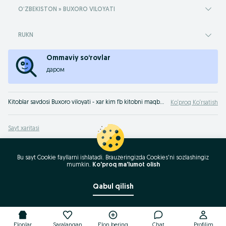
OʻZBEKISTON » BUXORO VILOYATI
RUKN
Ommaviy so‘rovlar
даром
Kitoblar savdosi Buxoro viloyati - xar kim fb kitobni maqbul narxda OLX.uz Buxoro viloyati sotishi yoki sotib olishi mumkin. Adabiyot muhlislari uchun eng yaxshi qimmat bo‘lmagan kitob va jurnallar bizda!
Ko‘proq Ko‘rsatish
Sayt xaritasi
Mintaqalar xaritasi
Biznes-sahifa xaritasi
Bu sayt Cookie fayllarni ishlatadi. Brauzeringizda Cookies'ni sozlashingiz
mumkin.
Ko'proq ma'lumot olish
Ommaviy so‘rovlar
Qabul qilish
E'lonlar
Saralangan
E'lon bering
Chat
Profilim