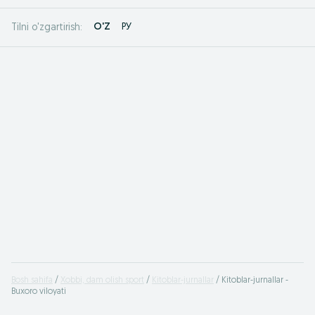
O'Z
РУ
Tilni o'zgartirish:
Bosh sahifa
Xobbi, dam olish sport
Kitoblar-jurnallar
Kitoblar-jurnallar -
Buxoro viloyati