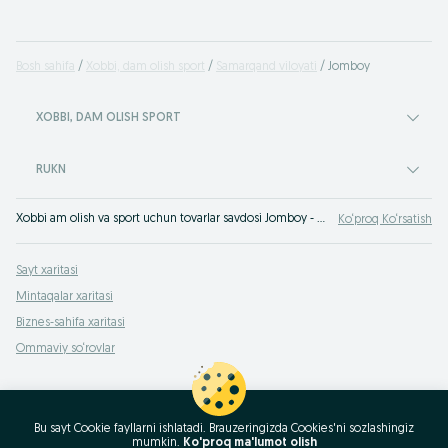
Bosh sahifa
Xobbi, dam olish sport
Samarqand viloyati
Jomboy
XOBBI, DAM OLISH SPORT
RUKN
Xobbi am olish va sport uchun tovarlar savdosi Jomboy - hordiq uchun xamma zarur narsalarni sotib olishga OLX.uz O‘zbekiston e‘lonlar taxtasidagi Jomboy ko‘plab takliflar yordam beradi!
Ko‘proq Ko‘rsatish
Sayt xaritasi
Mintaqalar xaritasi
Biznes-sahifa xaritasi
Ommaviy so‘rovlar
Bu sayt Cookie fayllarni ishlatadi. Brauzeringizda Cookies'ni sozlashingiz
mumkin.
Ko'proq ma'lumot olish