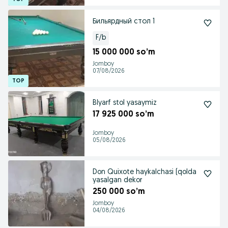
Бильярдный стол 1
F/b
15 000 000 so’m
Jomboy
07/08/2026
Blyarf stol yasaymiz
17 925 000 so’m
Jomboy
05/08/2026
Don Quixote haykalchasi (qolda
yasalgan dekor
250 000 so’m
Jomboy
04/08/2026