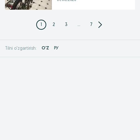
01/08/2026
1
2
3
...
7
O'Z
РУ
Tilni o'zgartirish: