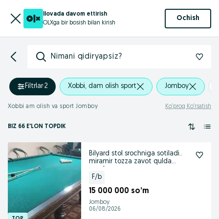
Ilovada davom ettirish
Ochish
OLXga bir bosish bilan kirish
Nimani qidiryapsiz?
Filtrlar
·
2
Xobbi, dam olish sport
Jomboy
Xobbi am olish va sport Jomboy
Ko‘proq Ko‘rsatish
BIZ 66 E'LON TOPDIK
Bilyard stol srochniga sotiladi..
miramir tozza zavot qulda
yasalmagan
F/b
15 000 000 so’m
Jomboy
06/08/2026