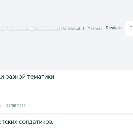
T
Saralash:
lash
Kolleksiyalash - Toshkent viloyati
Kolleksiyalash - Toshkent
и разной тематики
ni - 06/08/2026
етских солдатиков.