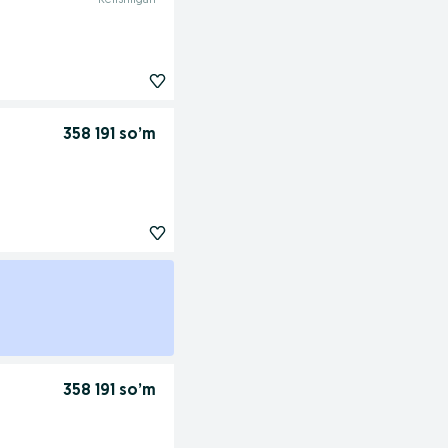
Kelishilgan
358 191 so’m
358 191 so’m