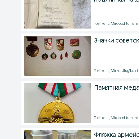
подлинная. КА
Toshkent, Mirobod tumani
Значки советск
Toshkent, Mirzo-Ulug‘bek 
Памятная меда
Toshkent, Mirobod tumani
Фляжка армейск