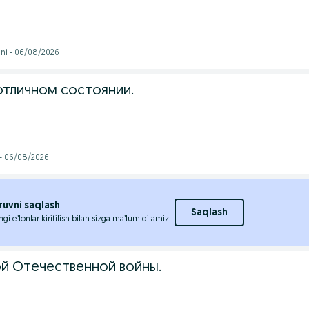
ni - 06/08/2026
отличном состоянии.
 - 06/08/2026
ruvni saqlash
Saqlash
ngi e’lonlar kiritilish bilan sizga ma’lum qilamiz
й Отечественной войны.