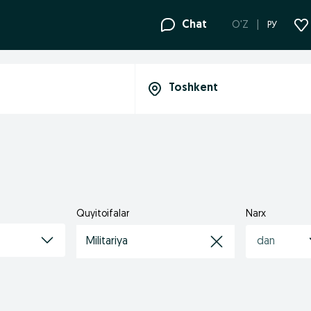
Chat
O'Z
РУ
Quyitoifalar
Narx
Militariya