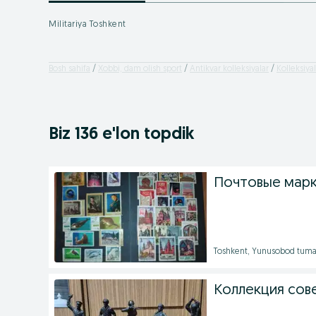
Militariya Toshkent
Bosh sahifa
Xobbi, dam olish sport
Antikvar kolleksiyalar
Kolleksiya
Biz 136 e'lon topdik
Почтовые марк
Toshkent, Yunusobod tuma
Коллекция сов