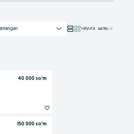
anlangan
valyuta.
:
so’m
у.е.
40 000 so’m
150 000 so’m