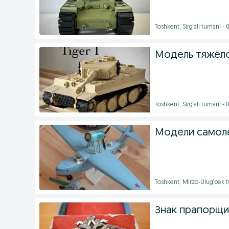
Toshkent, Sirg‘ali tumani -
Модель тяжёлог
Toshkent, Sirg‘ali tumani -
Модели самол
Toshkent, Mirzo-Ulug‘bek 
Знак прапорщик