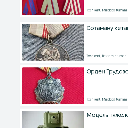
Toshkent, Mirobod tumani
Сотаману кета
Toshkent, Bektemir tumani
Орден Трудово
Toshkent, Mirobod tumani
Модель тяжёлог