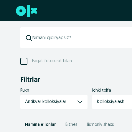
Futerga oʻtish
Faqat fotosurat bilan
Filtrlar
Rukn
Ichki toifa
Antikvar kolleksiyalar
Kolleksiyalash
Hamma e'lonlar
Biznes
Jismoniy shaxs