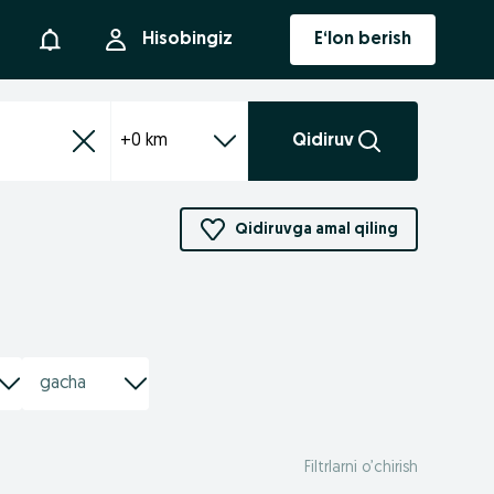
Bildirishnoma
Hisobingiz
E‘lon berish
+0 km
Qidiruv
Qidiruvga amal qiling
Filtrlarni o’chirish