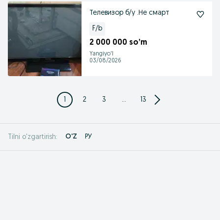
Телевизор б/у .Не смарт
F/b
2 000 000 so’m
Yangiyo'l
03/08/2026
1
2
3
...
13
O'Z
РУ
Tilni o'zgartirish: