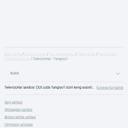
Bosh sahifa
Elektr jihozlari
Tv/ videotexnika
Televizorlar
Televizorlar -
Toshkent viloyati
Televizorlar - Yangiyo'l
RUKN
Televizorlar savdosi: OLX.uzda Yangiyo'l sizni keng assortimentdagi televizorlar uchun arzon narxlar kutmoqda. E‘lonlar taxtamizda hozirning o‘zida televizor xarid qiling. OLX.uz Yangiyo'l - doimo a‘lo darajadagi xaridlar!
Ko‘proq Ko‘rsatish
Sayt xaritasi
Mintaqalar xaritasi
Biznes-sahifa xaritasi
Ommaviy so‘rovlar