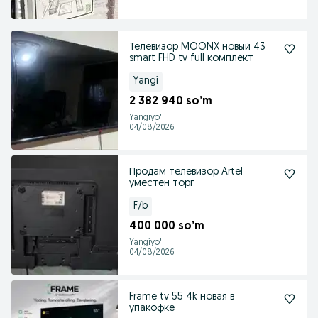
Телевизор MOONX новый 43
smart FHD tv full комплект
Yangi
2 382 940 so’m
Yangiyo'l
04/08/2026
Продам телевизор Artel
уместен торг
F/b
400 000 so’m
Yangiyo'l
04/08/2026
Frame tv 55 4k новая в
упакофке