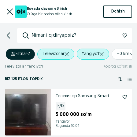
Ilovada davom ettirish
Ochish
OLXga bir bosish bilan kirish
Nimani qidiryapsiz?
Filtrlar
·
2
Televizorlar
Yangiyo'l
+0 km
Televizorlar Yangiyo'l
Ko‘proq Ko‘rsatish
BIZ 125 E'LON TOPDIK
Телевизор Samsung Smart
F/b
5 000 000 so’m
Yangiyo'l
Bugunda 10:04