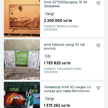
Artel 43*5000модель ТВ 4К
.Безрамка.
Yangi
2 200 000 so’m
Toshkent, Bektemir tumani
11/07/2026
artel televisor yengi 43 tali
srocnnk
F/b
1 793 820 so’m
Toshkent, Yunusobod tumani
17/07/2026
Телевизор Artel 43 скидка со
склада доставка бесплатно
Yangi
1 375 262 so’m