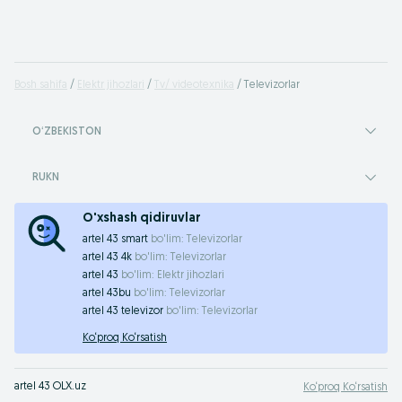
Bosh sahifa
Elektr jihozlari
Tv/ videotexnika
Televizorlar
OʻZBEKISTON
RUKN
O'xshash qidiruvlar
artel 43 smart
bo'lim:
Televizorlar
artel 43 4k
bo'lim:
Televizorlar
artel 43
bo'lim:
Elektr jihozlari
artel 43bu
bo'lim:
Televizorlar
artel 43 televizor
bo'lim:
Televizorlar
Ko‘proq Ko‘rsatish
artel 43 OLX.uz
Ko‘proq Ko‘rsatish