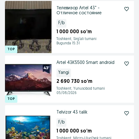
Телевизор Artel 43" -
Отличное состояние
F/b
1 000 000 so’m
Toshkent, Sirg‘ali tumani
Bugunda 15:31
Artel 43K5500 Smart android
Yangi
2 690 730 so’m
Toshkent, Yunusobod tumani
05/08/2026
Telvizor 43 talik
F/b
1 000 000 so’m
Toshkent, Mirzo-Ulug‘bek tumani