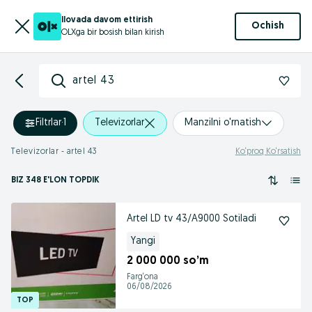
Ilovada davom ettirish
Ochish
OLXga bir bosish bilan kirish
artel 43
Filtrlar
·
1
Televizorlar
Manzilni o'rnatish
Televizorlar - artel 43
Ko‘proq Ko‘rsatish
BIZ 348 E'LON TOPDIK
Artel LD tv 43/A9000 Sotiladi
Yangi
2 000 000 so’m
Farg‘ona
06/08/2026