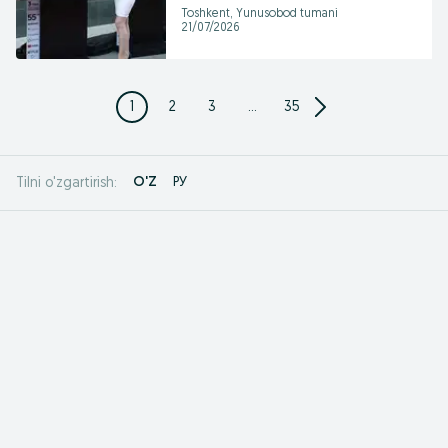
Toshkent, Yunusobod tumani
21/07/2026
1
2
3
...
35
O'Z
РУ
Tilni o'zgartirish: