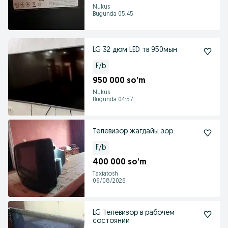
Nukus
Bugunda 05:45
LG 32 дюм LED тв 950мын
F/b
950 000 so’m
Nukus
Bugunda 04:57
Телевизор жагдайы зор
F/b
400 000 so’m
Taxiatosh
06/08/2026
LG Телевизор в рабочем
состоянии