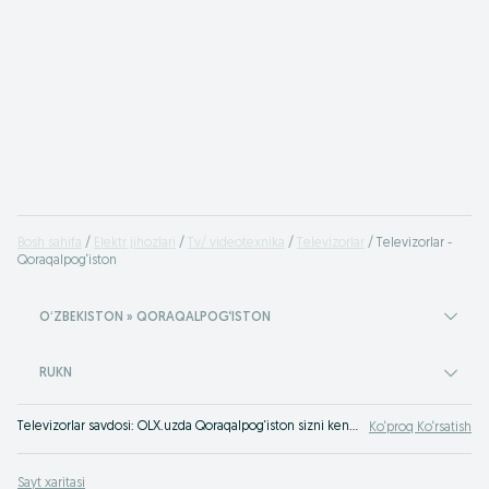
Bosh sahifa
Elektr jihozlari
Tv/ videotexnika
Televizorlar
Televizorlar -
Qoraqalpog‘iston
OʻZBEKISTON » QORAQALPOG‘ISTON
RUKN
Televizorlar savdosi: OLX.uzda Qoraqalpog‘iston sizni keng assortimentdagi televizorlar uchun arzon narxlar kutmoqda. E‘lonlar taxtamizda hozirning o‘zida televizor xarid qiling. OLX.uz Qoraqalpog‘iston - doimo a‘lo darajadagi xaridlar!
Ko‘proq Ko‘rsatish
Sayt xaritasi