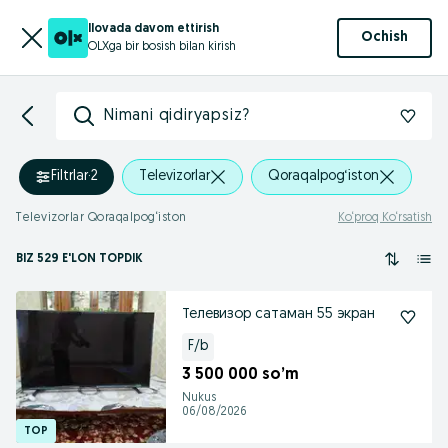
Ilovada davom ettirish
Ochish
OLXga bir bosish bilan kirish
Nimani qidiryapsiz?
Filtrlar
·
2
Televizorlar
Qoraqalpog‘iston
Televizorlar Qoraqalpog‘iston
Ko‘proq Ko‘rsatish
BIZ 529 E'LON TOPDIK
Телевизор сатаман 55 экран
F/b
3 500 000 so’m
Nukus
06/08/2026