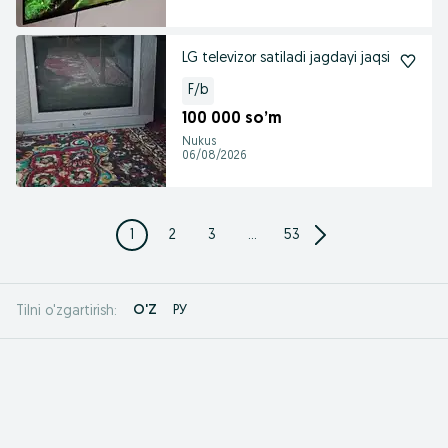
LG televizor satiladi jagdayi jaqsi
F/b
100 000 so’m
Nukus
06/08/2026
1
2
3
...
53
O'Z
РУ
Tilni o'zgartirish: