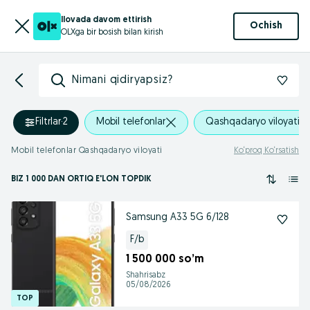
Ilovada davom ettirish
Ochish
OLXga bir bosish bilan kirish
Nimani qidiryapsiz?
Filtrlar
·
2
Mobil telefonlar
Qashqadaryo viloyati
Mobil telefonlar Qashqadaryo viloyati
Ko‘proq Ko‘rsatish
BIZ 1 000
DAN ORTIQ
E'LON TOPDIK
Samsung A33 5G 6/128
F/b
1 500 000 so’m
Shahrisabz
05/08/2026