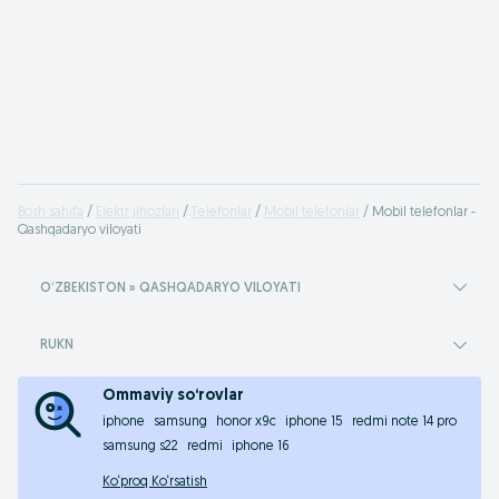
Bosh sahifa
Elektr jihozlari
Telefonlar
Mobil telefonlar
Mobil telefonlar -
Qashqadaryo viloyati
OʻZBEKISTON » QASHQADARYO VILOYATI
RUKN
Ommaviy so‘rovlar
iphone
samsung
honor x9c
iphone 15
redmi note 14 pro
samsung s22
redmi
iphone 16
Ko‘proq Ko‘rsatish