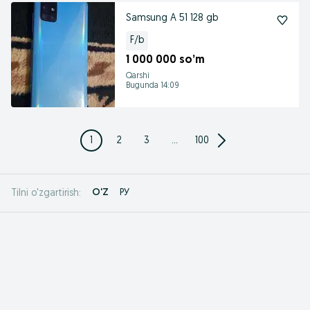
Samsung A 51 128 gb
F/b
1 000 000 so’m
Qarshi
Bugunda 14:09
1
2
3
...
100
O'Z
РУ
Tilni o'zgartirish: