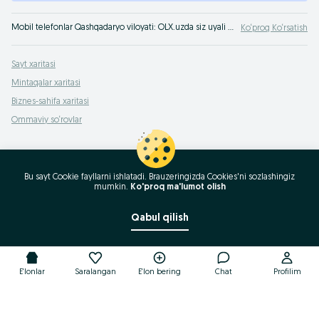
Mobil telefonlar Qashqadaryo viloyati: OLX.uzda siz uyali telefonni tez va foyda bilan sotishingiz yoki sotib olishingiz mumkin. Mobil telefonlar eng yaxshi narxlarda - faqat OLX.uzda Qashqadaryo viloyati !
Ko‘proq Ko‘rsatish
Sayt xaritasi
Mintaqalar xaritasi
Biznes-sahifa xaritasi
Ommaviy so‘rovlar
Bu sayt Cookie fayllarni ishlatadi. Brauzeringizda Cookies'ni sozlashingiz
mumkin.
Ko'proq ma'lumot olish
Qabul qilish
E'lonlar
Saralangan
E'lon bering
Chat
Profilim