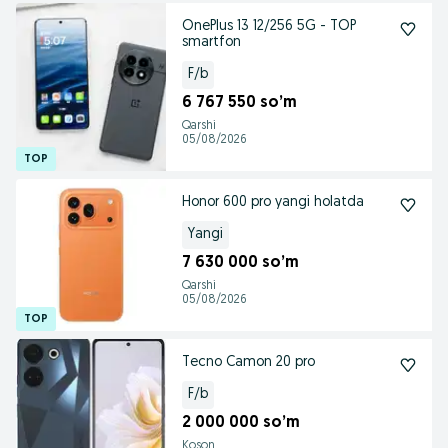
OnePlus 13 12/256 5G - TOP
smartfon
F/b
6 767 550 so’m
Qarshi
05/08/2026
Honor 600 pro yangi holatda
Yangi
7 630 000 so’m
Qarshi
05/08/2026
Tecno Camon 20 pro
F/b
2 000 000 so’m
Koson