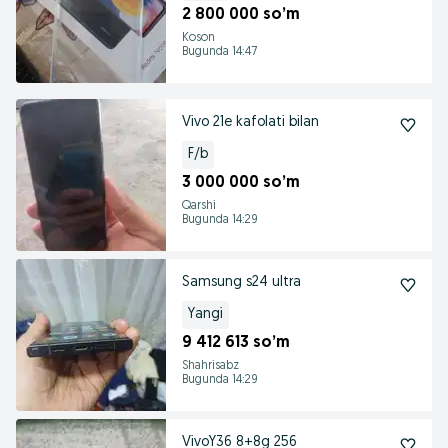
2 800 000 so’m
Koson
Bugunda 14:47
Vivo 21e kafolati bilan
F/b
3 000 000 so’m
Qarshi
Bugunda 14:29
Samsung s24 ultra
Yangi
9 412 613 so’m
Shahrisabz
Bugunda 14:29
VivoY36 8+8g 256