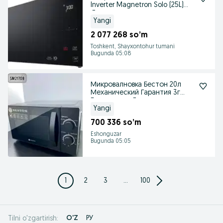
Inverter Magnetron Solo (25L)
Доставка
Yangi
2 077 268 so’m
Toshkent, Shayxontohur tumani
Bugunda 05:08
Микровалновка Бестон 20л
Механический Гарантия 3г
Бесплатная Доставка
Yangi
700 336 so’m
Eshonguzar
Bugunda 05:05
1
2
3
...
100
O'Z
РУ
Tilni o'zgartirish: