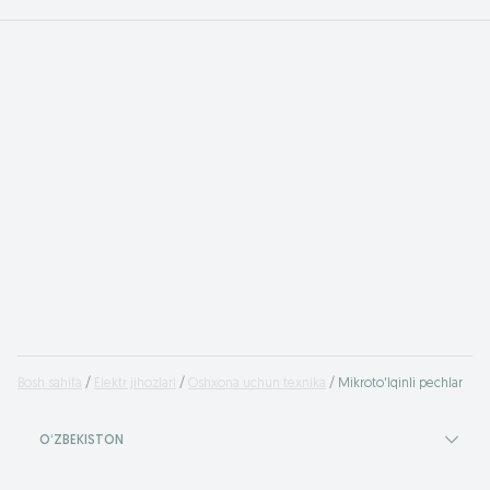
Bosh sahifa
Elektr jihozlari
Oshxona uchun texnika
Mikroto'lqinli pechlar
OʻZBEKISTON