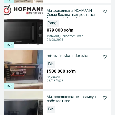
Микроволновка HOFMANN
Склад Бесплатная доставка
Гарантия Mikrovolnovka
Yangi
879 000 so’m
Toshkent, Chilonzor tumani
04/08/2026
mikrovalnovka + duxovka
F/b
1 500 000 so’m
G'ijduvon
03/08/2026
Микроволновая печь самсунг
работает все.
F/b