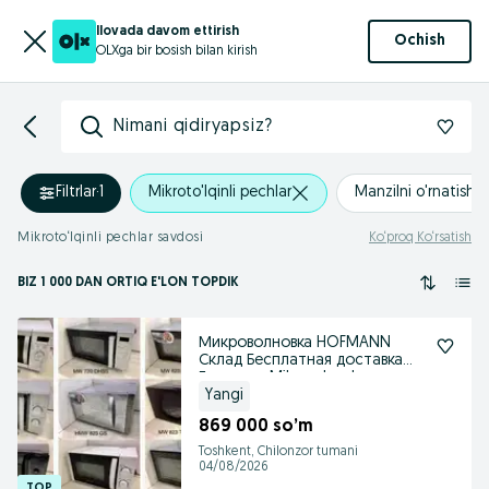
Ilovada davom ettirish
Ochish
OLXga bir bosish bilan kirish
Nimani qidiryapsiz?
Filtrlar
·
1
Mikroto'lqinli pechlar
Manzilni o'rnatish
Mikroto‘lqinli pechlar savdosi
Ko‘proq Ko‘rsatish
BIZ 1 000
DAN ORTIQ
E'LON TOPDIK
Микроволновка HOFMANN
Склад Бесплатная доставка
Гарантия Mikrovolnovka
Yangi
869 000 so’m
Toshkent, Chilonzor tumani
04/08/2026