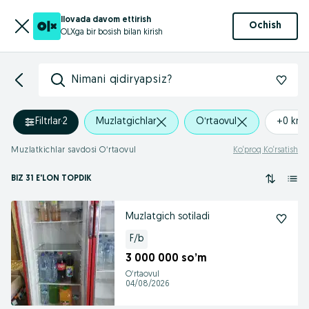
Ilovada davom ettirish
Ochish
OLXga bir bosish bilan kirish
Nimani qidiryapsiz?
Filtrlar
·
2
Muzlatgichlar
Oʻrtaovul
+0 km
Muzlatkichlar savdosi Oʻrtaovul
Ko‘proq Ko‘rsatish
BIZ 31 E'LON TOPDIK
Muzlatgich sotiladi
F/b
3 000 000 so’m
Oʻrtaovul
04/08/2026