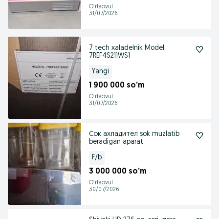
Oʻrtaovul
31/07/2026
7 tech xaladelnik Model:
7REF4S211WS1
Yangi
1 900 000 so’m
Oʻrtaovul
31/07/2026
Сок ахладител sok muzlatib
beradigan aparat
F/b
3 000 000 so’m
Oʻrtaovul
30/07/2026