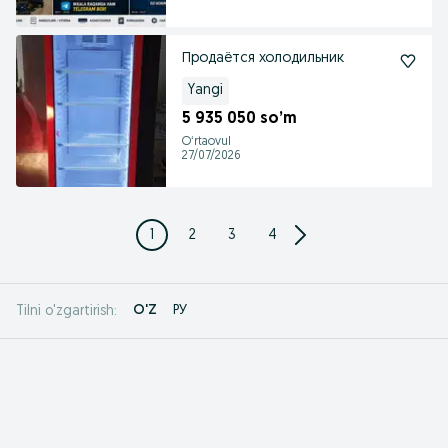
Продаётся холодильник
Yangi
5 935 050 so’m
Oʻrtaovul
27/07/2026
1
2
3
4
O'Z
РУ
Tilni o'zgartirish: