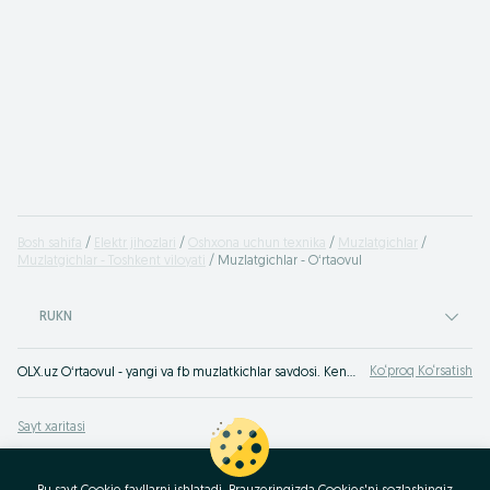
Bosh sahifa
Elektr jihozlari
Oshxona uchun texnika
Muzlatgichlar
Muzlatgichlar - Toshkent viloyati
Muzlatgichlar - Oʻrtaovul
RUKN
Ko‘proq Ko‘rsatish
OLX.uz Oʻrtaovul - yangi va fb muzlatkichlar savdosi. Keng turdagi assortiment va maqbul narxlar OLX.uz Oʻrtaovul e‘lonlar taxtasida. OLXda (avvalgi Torg) muzlatkichlarni tez va qulay tarzda xarid qilish mumkin!
Sayt xaritasi
Mintaqalar xaritasi
Biznes-sahifa xaritasi