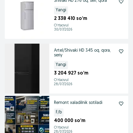
Shivaki HD 276 oq, seri, qora
Yangi
2 338 410 so’m
Oʻrtaovul
30/07/2026
Artel/Shivaki HD 345 oq, qora,
seriy
Yangi
3 204 927 so’m
Oʻrtaovul
28/07/2026
Remont xaladilnik sotiladi
F/b
400 000 so’m
Oʻrtaovul
28/07/2026