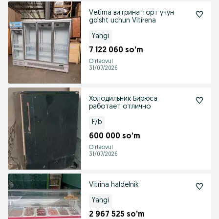
Vetirna витрина торт учун
go’sht uchun Vitirena
Yangi
7 122 060 so’m
Oʻrtaovul
31/07/2026
Холодильник Бирюса
работает отлично
F/b
600 000 so’m
Oʻrtaovul
31/07/2026
Vitrina haldelnik
Yangi
2 967 525 so’m