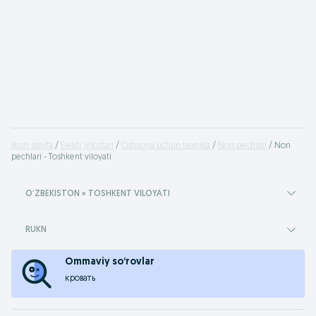
Bosh sahifa
Elektr jihozlari
Oshxona uchun texnika
Non pechlari
Non
pechlari - Toshkent viloyati
OʻZBEKISTON » TOSHKENT VILOYATI
RUKN
Ommaviy so‘rovlar
кровать