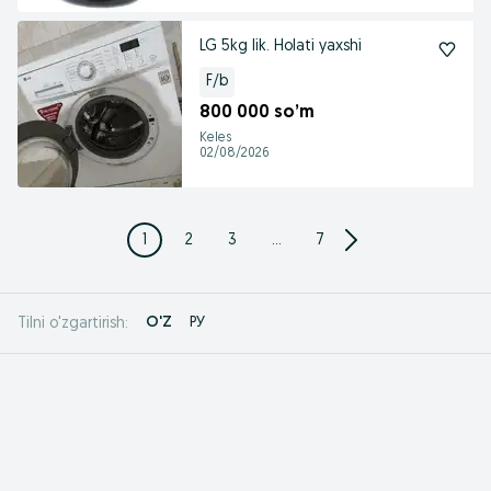
LG 5kg lik. Holati yaxshi
F/b
800 000 so’m
Keles
02/08/2026
1
2
3
...
7
O'Z
РУ
Tilni o'zgartirish: