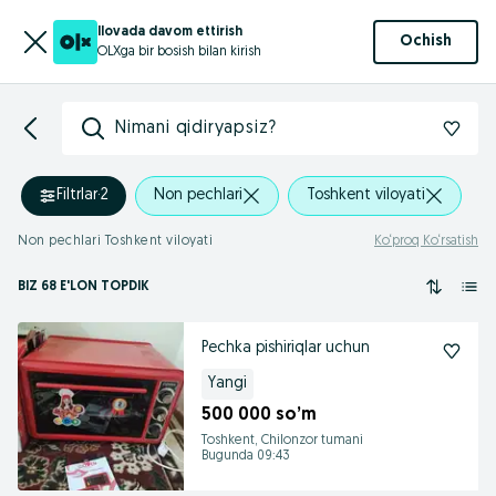
Ilovada davom ettirish
Ochish
OLXga bir bosish bilan kirish
Nimani qidiryapsiz?
Filtrlar
·
2
Non pechlari
Toshkent viloyati
Non pechlari Toshkent viloyati
Ko‘proq Ko‘rsatish
BIZ 68 E'LON TOPDIK
Pechka pishiriqlar uchun
Yangi
500 000 so’m
Toshkent, Chilonzor tumani
Bugunda 09:43