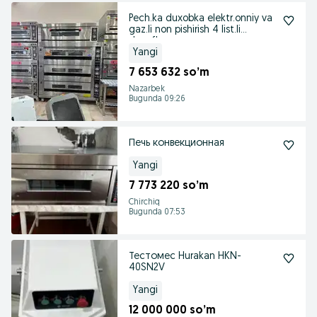
Pech.ka duxobka elektr.onniy va
gaz.li non pishirish 4 list.li
duxofka
Yangi
7 653 632 so’m
Nazarbek
Bugunda 09:26
Печь конвекционная
Yangi
7 773 220 so’m
Chirchiq
Bugunda 07:53
Тестомес Hurakan HKN-
40SN2V
Yangi
12 000 000 so’m