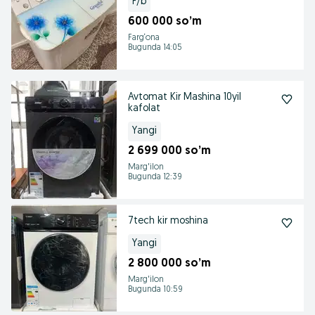
F/b
600 000 so’m
Farg‘ona
Bugunda 14:05
Avtomat Kir Mashina 10yil
kafolat
Yangi
2 699 000 so’m
Marg'ilon
Bugunda 12:39
7tech kir moshina
Yangi
2 800 000 so’m
Marg'ilon
Bugunda 10:59