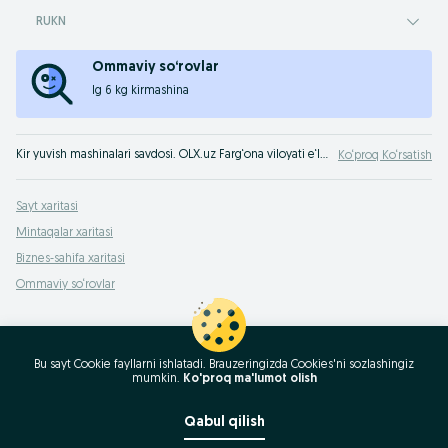
RUKN
Ommaviy so‘rovlar
lg 6 kg kirmashina
Kir yuvish mashinalari savdosi. OLX.uz Farg‘ona viloyati e‘lonlar taxtasida siz kir yuvish mashinalarini tanlashingiz va maqbul narxda xarid qilishingiz mumkin. Eng yaxshi fb kir yuvish mashinalari faqat OLX.uzda Farg‘ona viloyati !
Ko‘proq Ko‘rsatish
Sayt xaritasi
Mintaqalar xaritasi
Biznes-sahifa xaritasi
Ommaviy so‘rovlar
Bu sayt Cookie fayllarni ishlatadi. Brauzeringizda Cookies'ni sozlashingiz
mumkin.
Ko'proq ma'lumot olish
Qabul qilish