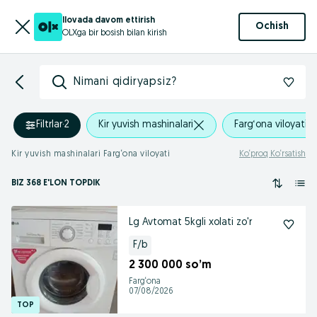
Ilovada davom ettirish
Ochish
OLXga bir bosish bilan kirish
Nimani qidiryapsiz?
Filtrlar
·
2
Kir yuvish mashinalari
Farg‘ona viloyati
Kir yuvish mashinalari Farg‘ona viloyati
Ko‘proq Ko‘rsatish
BIZ 368 E'LON TOPDIK
Lg Avtomat 5kgli xolati zo'r
F/b
2 300 000 so’m
Farg‘ona
07/08/2026