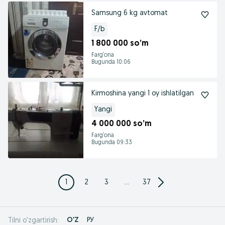
Samsung 6 kg avtomat
F/b
1 800 000 so’m
Farg‘ona
Bugunda 10:06
Kirmoshina yangi 1 oy ishlatilgan
Yangi
4 000 000 so’m
Farg‘ona
Bugunda 09:33
1
2
3
...
37
O'Z
РУ
Tilni o'zgartirish: