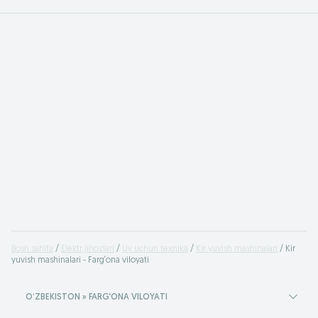
Bosh sahifa
Elektr jihozlari
Uy uchun texnika
Kir yuvish mashinalari
Kir
yuvish mashinalari - Farg‘ona viloyati
OʻZBEKISTON » FARG‘ONA VILOYATI