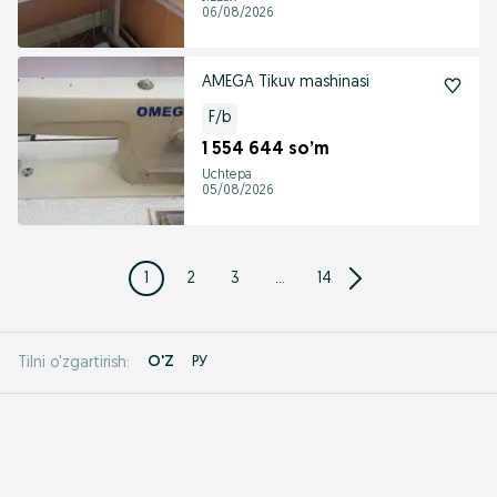
06/08/2026
AMEGA Tikuv mashinasi
F/b
1 554 644 so’m
Uchtepa
05/08/2026
1
2
3
...
14
O'Z
РУ
Tilni o'zgartirish: