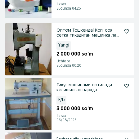
Jizzax
Bugunda 04:25
Оптом Тошкенда! Коп, соя
сетка тикадиган машинка лар
аппарат сотилади.
Yangi
2 000 000 so’m
Uchtepa
Bugunda 00:20
Тикув машинами сотилади
келишилган нархда
F/b
3 000 000 so’m
Jizzax
06/08/2026