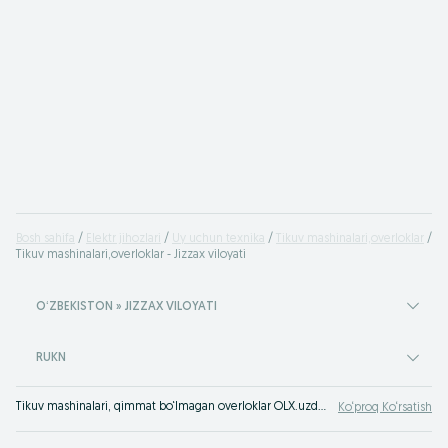
Bosh sahifa
Elektr jihozlari
Uy uchun texnika
Tikuv mashinalari,overloklar
Tikuv mashinalari,overloklar - Jizzax viloyati
OʻZBEKISTON » JIZZAX VILOYATI
RUKN
Tikuv mashinalari, qimmat bo‘lmagan overloklar OLX.uzda Jizzax viloyati. Tashrif buyuring va o‘zingiz ishonch hosil qiling - bizda doim keng assortiment va maqbul narxlar. OLX.uzda Jizzax viloyati fb tikuv mashinalarini foyda bilan sotish yoki sotib olish mumkin
Ko‘proq Ko‘rsatish