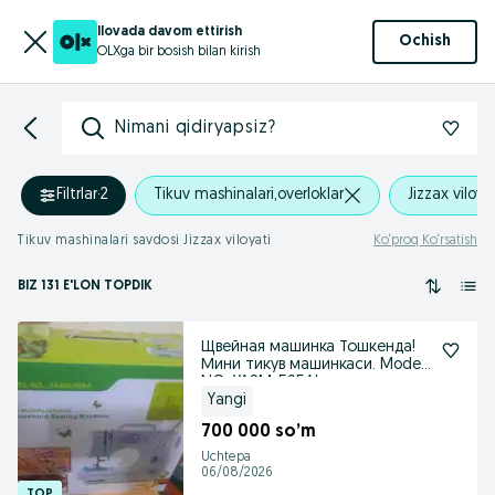
Ilovada davom ettirish
Ochish
OLXga bir bosish bilan kirish
Nimani qidiryapsiz?
Filtrlar
·
2
Tikuv mashinalari,overloklar
Jizzax viloya
Tikuv mashinalari savdosi Jizzax viloyati
Ko‘proq Ko‘rsatish
BIZ 131 E'LON TOPDIK
Щвейная машинка Тошкенда!
Мини тикув машинкаси. Model
NO: YASM-505A!
Yangi
700 000 so’m
Uchtepa
06/08/2026