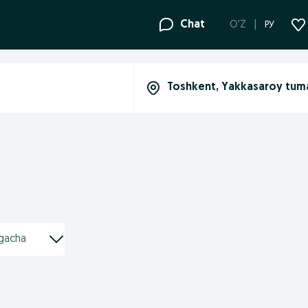
Chat
O'Z
РУ