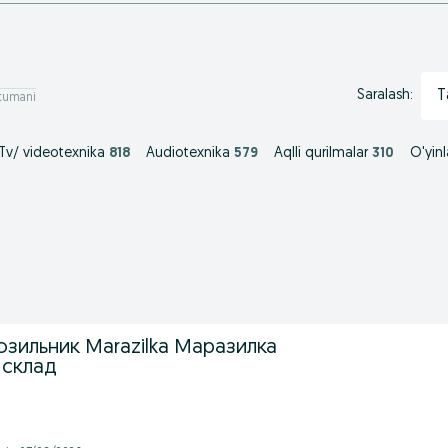
T
Saralash:
 tumani
Tv/ videotexnika
818
Audiotexnika
579
Aqlli qurilmalar
310
O'yinl
озильник Marazilka Маразилка
 склад