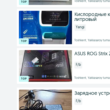
Toshkent, Yakkasaroy tuma
Кислородные к
литровый
Yangi
Toshkent, Yakkasaroy tuma
ASUS ROG Strix Z
F/b
Toshkent, Yakkasaroy tuma
Зарядное устр
F/b