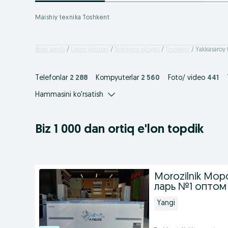
Maishiy texnika Toshkent
Bosh sahifa
Elektr jihozlari
Toshkent viloyati
Toshkent
Yakkasaroy
Telefonlar
2 288
Kompyuterlar
2 560
Foto/ video
441
Hammasini ko'rsatish
Biz 1 000
dan ortiq
e'lon topdik
Morozilnik Мор
ларь №1 оптом
Yangi