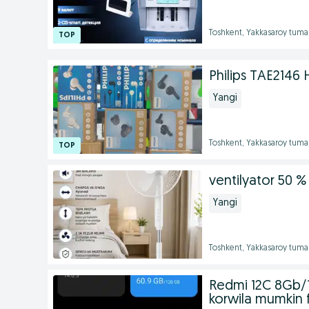
Toshkent, Yakkasaroy tuma
Philips TAE214
Yangi
Toshkent, Yakkasaroy tuma
ventilyator 50 % 
Yangi
Toshkent, Yakkasaroy tuma
Redmi 12C 8Gb/
korwila mumkin 