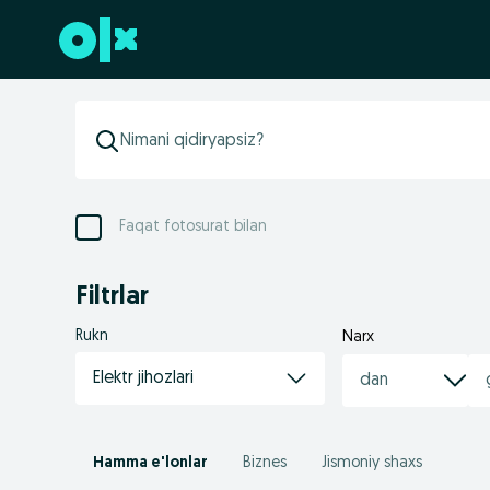
Futerga oʻtish
Faqat fotosurat bilan
Filtrlar
Rukn
Narx
Elektr jihozlari
Hamma e'lonlar
Biznes
Jismoniy shaxs