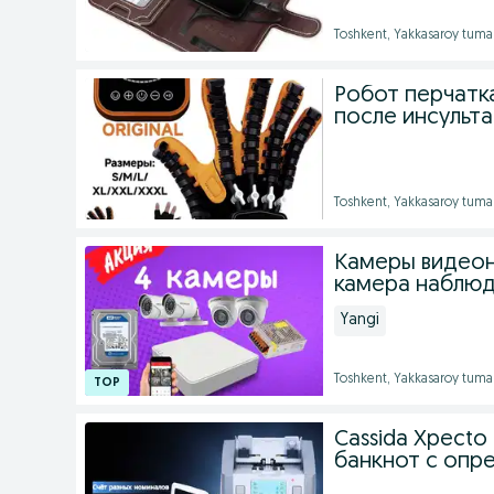
Toshkent, Yakkasaroy tuma
Робот перчатк
после инсульта
Toshkent, Yakkasaroy tuma
Камеры видео
камера наблюде
Yangi
Toshkent, Yakkasaroy tuma
Cassida Xpecto
банкнот с опр