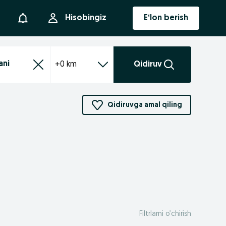
Bildirishnoma
Hisobingiz
E‘lon berish
+0 km
Qidiruv
Qidiruvga amal qiling
Filtrlarni o’chirish