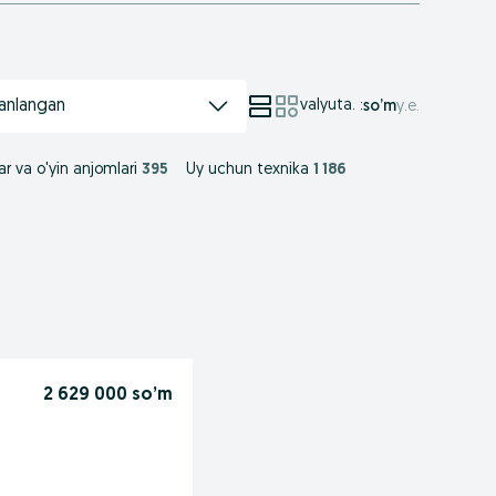
anlangan
valyuta.
:
so’m
у.е.
ar va o'yin anjomlari
395
Uy uchun texnika
1 186
2 629 000 so’m