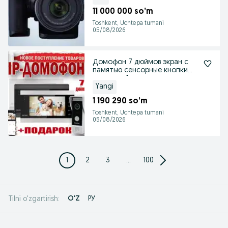
11 000 000 so’m
Toshkent, Uchtepa tumani
05/08/2026
Домофон 7 дюймов экран с
памятью сенсорные кнопки
горантия 1 год
Yangi
1 190 290 so’m
Toshkent, Uchtepa tumani
05/08/2026
1
2
3
...
100
O'Z
РУ
Tilni o'zgartirish: