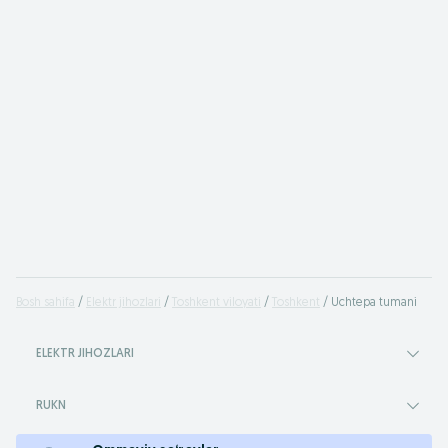
Bosh sahifa
Elektr jihozlari
Toshkent viloyati
Toshkent
Uchtepa tumani
ELEKTR JIHOZLARI
RUKN