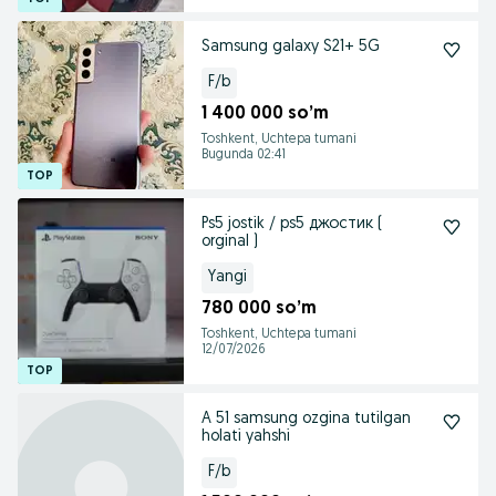
Samsung galaxy S21+ 5G
F/b
1 400 000 so’m
Toshkent, Uchtepa tumani
Bugunda 02:41
Ps5 jostik / ps5 джостик (
orginal )
Yangi
780 000 so’m
Toshkent, Uchtepa tumani
12/07/2026
A 51 samsung ozgina tutilgan
holati yahshi
F/b