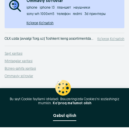
Ommaviy so‘rovlar
iphone
iphone 13
планшет
наушники
sony wh 1000xm5
телефон
redmi
3d принтеры
Ko‘proq Ko‘rsatish
OLX.uzda (avvalgi Torg.uz) Toshkent keng assortimentdagi maishiy texnika savdosi. E‘lonlar taxtamizga kir - yangi elekronika va fb maishiy texnika sotib ol. Maishiy texnika uchun eng yaxshi narxlar - faqat OLX.uzda (avvalgi Torg) Toshkent !
Ko‘proq Ko‘rsatish
Sayt xaritasi
Mintaqalar xaritasi
Biznes-sahifa xaritasi
Ommaviy so‘rovlar
Bu sayt Cookie fayllarni ishlatadi. Brauzeringizda Cookies'ni sozlashingiz
mumkin.
Ko'proq ma'lumot olish
Qabul qilish