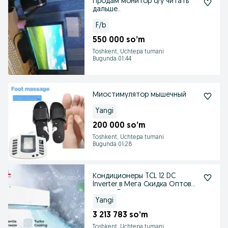
Продам монитор б/у читать
дальше..
F/b
550 000 so’m
Toshkent, Uchtepa tumani
Bugunda 01:44
Миостимулятор мышечный
Yangi
200 000 so’m
Toshkent, Uchtepa tumani
Bugunda 01:28
Кондиционеры TCL 12 DC
Inverter в Мега Скидка Оптовая
цена +Доставка
Yangi
3 213 783 so’m
Toshkent, Uchtepa tumani