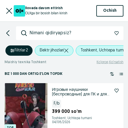
Ilovada davom ettirish
Ochish
OLXga bir bosish bilan kirish
Nimani qidiryapsiz?
Filtrlar
·
2
Elektr jihozlari
Toshkent, Uchtepa tuman
Maishiy texnika Toshkent
Ko‘proq Ko‘rsatish
BIZ 1 000
DAN ORTIQ
E'LON TOPDIK
Игровые наушники
(беспроводные) для ПК и для
телефона
F/b
399 000 so’m
Toshkent, Uchtepa tumani
04/08/2026