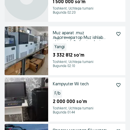
1 500 000 so’m
Toshkent, Uchtepa tumani
Bugunda 02:20
Muz aparat .muz
льдогенератор Muz ishlab
chiqargich Profession Argina
Yangi
3 332 812 so’m
Toshkent, Uchtepa tumani
Bugunda 02:10
Kampyuter Wi tech
F/b
2 000 000 so’m
Toshkent, Uchtepa tumani
Bugunda 01:44