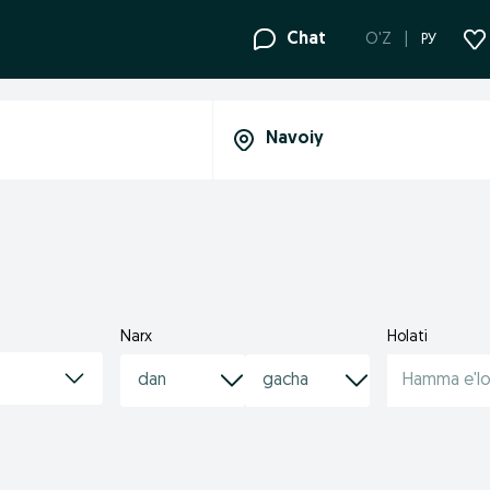
Chat
O'Z
РУ
Narx
Holati
Hamma e'lo