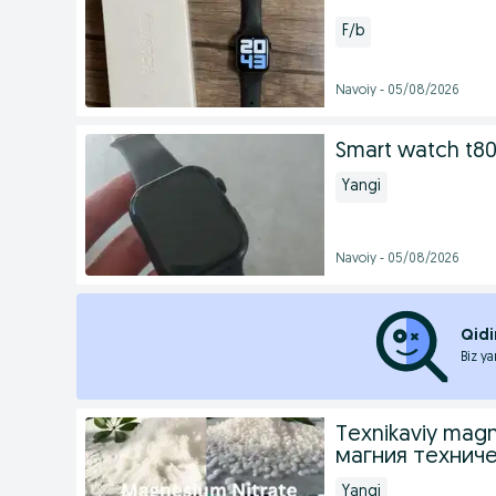
F/b
Navoiy - 05/08/2026
Smart watch t8
Yangi
Navoiy - 05/08/2026
Qidi
Biz ya
Texnikaviy magn
магния технич
Yangi