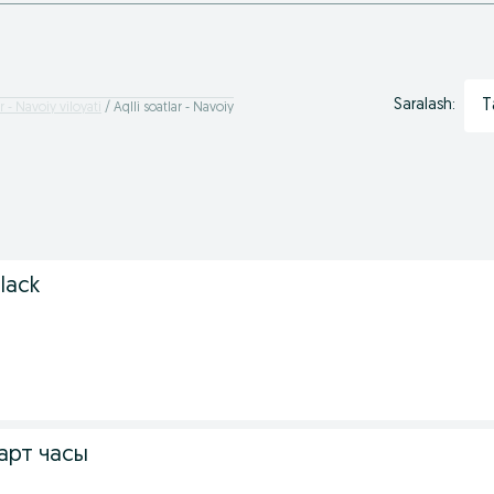
T
Saralash:
ar - Navoiy viloyati
Aqlli soatlar - Navoiy
lack
арт часы