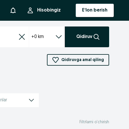
Bildirishnoma
Hisobingiz
E‘lon berish
+0 km
Qidiruv
Qidiruvga amal qiling
nlar
Filtrlarni o’chirish