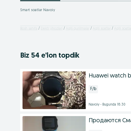
Smart soatlar Navoiy
Bosh sahifa
Elektr jihozlari
Aqlli qurilmalar
Aqlli soatlar
Aqlli soatl
Biz 54 e'lon topdik
Huawei watch b
F/b
Navoiy - Bugunda 18:30
Продаются См