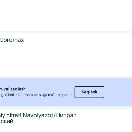
00promax
ruvni saqlash
Saqlash
ngi e’lonlar kiritilish bilan sizga ma’lum qilamiz
iy nitrati Navoiyazot/Нитрат
еский