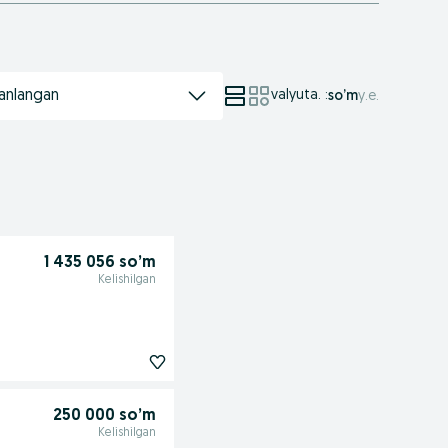
anlangan
valyuta.
:
so’m
у.е.
1 435 056 so’m
Kelishilgan
250 000 so’m
Kelishilgan