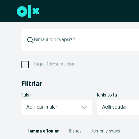
Futerga oʻtish
Faqat fotosurat bilan
Filtrlar
Rukn
Ichki toifa
Aqlli qurilmalar
Aqlli soatlar
Hamma e'lonlar
Biznes
Jismoniy shaxs