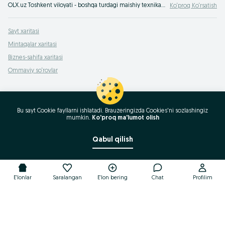
OLX.uz Toshkent viloyati - boshqa turdagi maishiy texnikaning keng turdagi assortimenti arzon narxlarda. Turli elektronika vositalarini oson va tez sotib oling. OLX.uz Toshkent viloyati - internet bo‘yicha eng yaxshi takliflar!
Ko‘proq Ko‘rsatish
Sayt xaritasi
Mintaqalar xaritasi
Biznes-sahifa xaritasi
Ommaviy so‘rovlar
Bu sayt Cookie fayllarni ishlatadi. Brauzeringizda Cookies'ni sozlashingiz
mumkin.
Ko'proq ma'lumot olish
Qabul qilish
E'lonlar
Saralangan
E'lon bering
Chat
Profilim