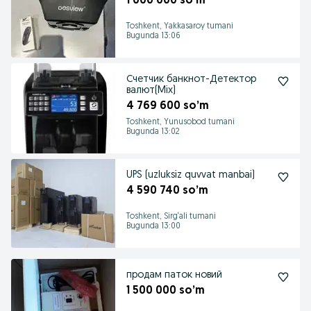
1 000 000 so’m
Toshkent, Yakkasaroy tumani
Bugunda 13:06
Счетчик банкнот-Детектор
валют(Mix)
4 769 600 so’m
Toshkent, Yunusobod tumani
Bugunda 13:02
UPS (uzluksiz quvvat manbai)
4 590 740 so’m
Toshkent, Sirg‘ali tumani
Bugunda 13:00
продам паток новий
1 500 000 so’m