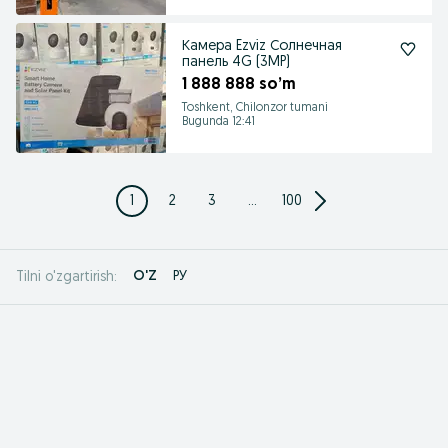
Камера Ezviz Солнечная
панель 4G (3MP)
1 888 888 so’m
Toshkent, Chilonzor tumani
Bugunda 12:41
1
2
3
...
100
O'Z
РУ
Tilni o'zgartirish: