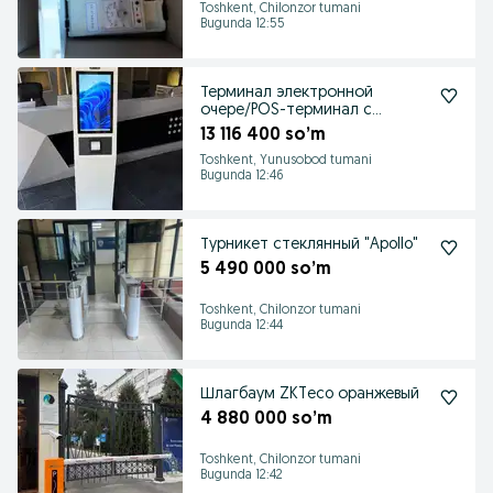
Toshkent, Chilonzor tumani
Bugunda 12:55
Терминал электронной
очере/POS-терминал с
печатью чеков
13 116 400 so’m
Toshkent, Yunusobod tumani
Bugunda 12:46
Турникет стеклянный "Apollo"
5 490 000 so’m
Toshkent, Chilonzor tumani
Bugunda 12:44
Шлагбаум ZKTeco оранжевый
4 880 000 so’m
Toshkent, Chilonzor tumani
Bugunda 12:42