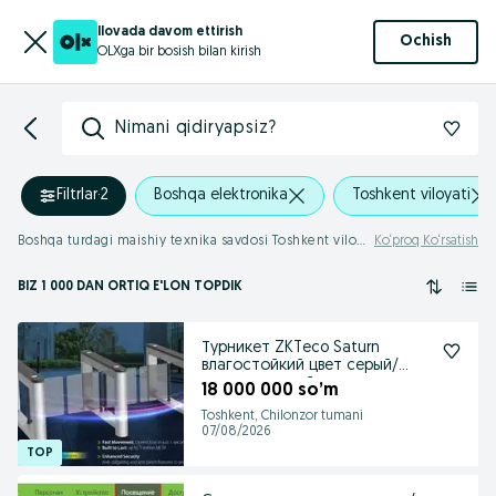
Ilovada davom ettirish
Ochish
OLXga bir bosish bilan kirish
Nimani qidiryapsiz?
Filtrlar
·
2
Boshqa elektronika
Toshkent viloyati
Boshqa turdagi maishiy texnika savdosi Toshkent viloyati
Ko‘proq Ko‘rsatish
BIZ 1 000
DAN ORTIQ
E'LON TOPDIK
Турникет ZKTeco Saturn
влагостойкий цвет серый/
дверцы темный акрил
18 000 000 so’m
Toshkent, Chilonzor tumani
07/08/2026