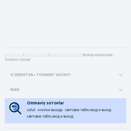
Bosh sahifa
Elektr jihozlari
Boshqa elektronika
Boshqa elektronika -
Toshkent viloyati
OʻZBEKISTON » TOSHKENT VILOYATI
RUKN
Ommaviy so‘rovlar
usfull
кнопки выхода
световое табло вход и выход
световое табло вход и выход: