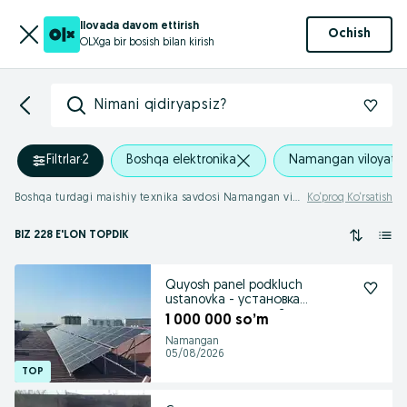
Ilovada davom ettirish
Ochish
OLXga bir bosish bilan kirish
Nimani qidiryapsiz?
Filtrlar
·
2
Boshqa elektronika
Namangan viloyati
Boshqa turdagi maishiy texnika savdosi Namangan viloyati
Ko‘proq Ko‘rsatish
BIZ 228 E'LON TOPDIK
Quyosh panel podkluch
ustanovka - установка
солнечных панелей
1 000 000 so’m
Namangan
05/08/2026