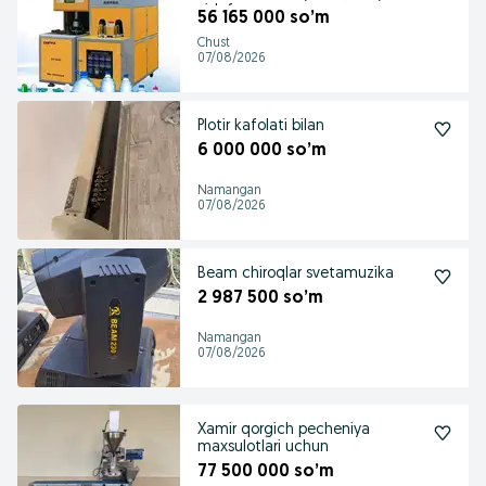
viduf
56 165 000 so’m
Chust
07/08/2026
Plotir kafolati bilan
6 000 000 so’m
Namangan
07/08/2026
Beam chiroqlar svetamuzika
2 987 500 so’m
Namangan
07/08/2026
Xamir qorgich pecheniya
maxsulotlari uchun
77 500 000 so’m