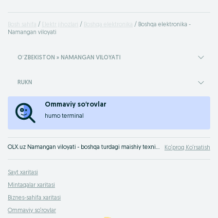
Bosh sahifa
Elektr jihozlari
Boshqa elektronika
Boshqa elektronika -
Namangan viloyati
OʻZBEKISTON » NAMANGAN VILOYATI
RUKN
Ommaviy so‘rovlar
humo terminal
OLX.uz Namangan viloyati - boshqa turdagi maishiy texnikaning keng turdagi assortimenti arzon narxlarda. Turli elektronika vositalarini oson va tez sotib oling. OLX.uz Namangan viloyati - internet bo‘yicha eng yaxshi takliflar!
Ko‘proq Ko‘rsatish
Sayt xaritasi
Mintaqalar xaritasi
Biznes-sahifa xaritasi
Ommaviy so‘rovlar