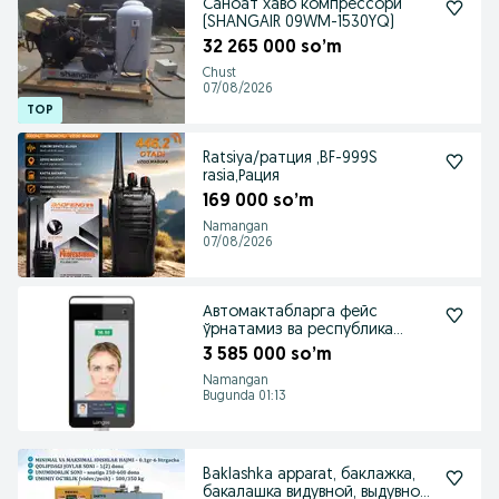
Саноат хаво компрессори
(SHANGAIR 09WM-1530YQ)
32 265 000 so’m
Chust
07/08/2026
Ratsiya/ратция ,BF-999S
rasia,Рация
169 000 so’m
Namangan
07/08/2026
Автомактабларга фейс
ўрнатамиз ва республика
гаига интеграция қиламиз
3 585 000 so’m
Namangan
Bugunda 01:13
Baklashka apparat, баклажка,
бакалашка видувной, выдувной,