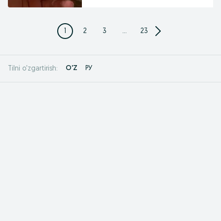
1
2
3
...
23
O'Z
РУ
Tilni o'zgartirish: