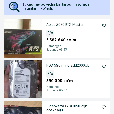
Bu qidiruv bo’yicha kattaroq masofada
natijalarni ko’rish:
Aorus 3070 RTX Master
F/b
3 587 640 so’m
Namangan
Bugunda 09:33
HDD 590 ming 2tb(2000gb)
F/b
590 000 so’m
Namangan
Bugunda 08:30
Videokarta GTX 1050 2gb
сотилади