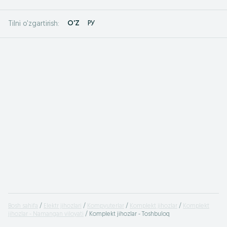
O'Z
РУ
Tilni o'zgartirish:
Bosh sahifa
Elektr jihozlari
Kompyuterlar
Komplekt jihozlar
Komplekt
jihozlar - Namangan viloyati
Komplekt jihozlar - Toshbuloq