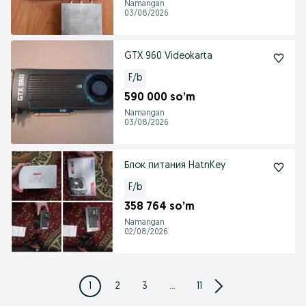
Namangan
03/08/2026
GTX 960 Videokarta
F/b
590 000 so’m
Namangan
03/08/2026
Блок питания HatnKey
F/b
358 764 so’m
Namangan
02/08/2026
1
2
3
...
11