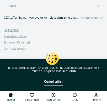
RUKN
OLX.uz Toshbuloq - kompyuter komplekt qismlaring eng arzon narxlardagi savdosi. OLX.uzga Toshbuloq kiring - bu yerda PK uchun yangi va fb komplekt qismlarning eng keng tanlovini topasiz
Ko‘proq Ko‘rsatish
Sayt xaritasi
Mintaqalar xaritasi
Biznes-sahifa xaritasi
Ommaviy so‘rovlar
Bu sayt Cookie fayllarni ishlatadi. Brauzeringizda Cookies'ni sozlashingiz
mumkin.
Ko'proq ma'lumot olish
Qabul qilish
E'lonlar
Saralangan
E'lon bering
Chat
Profilim