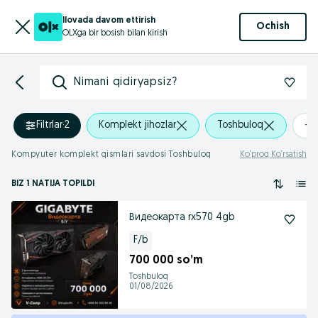
Ilovada davom ettirish
Ochish
OLXga bir bosish bilan kirish
Nimani qidiryapsiz?
Filtrlar
·
2
Komplekt jihozlar
Toshbuloq
+0
Kompyuter komplekt qismlari savdosi Toshbuloq
Ko‘proq Ko‘rsatish
BIZ 1 NATIJA TOPILDI
Видеокарта rx570 4gb
F/b
700 000 so’m
Toshbuloq
01/08/2026