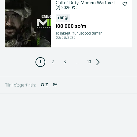
Call of Duty: Modern Warfare II
(2) 2026 PC
Yangi
100 000 so’m
Toshkent, Yunusobod tumani
03/08/2026
1
2
3
...
10
O'Z
РУ
Tilni o'zgartirish: