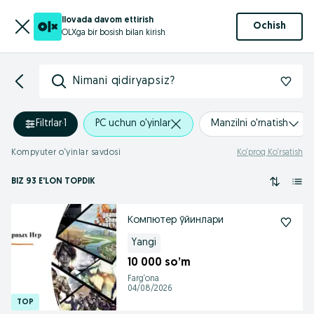
Ilovada davom ettirish
Ochish
OLXga bir bosish bilan kirish
Nimani qidiryapsiz?
Filtrlar
·
1
PC uchun o'yinlar
Manzilni o'rnatish
Kompyuter o‘yinlar savdosi
Ko‘proq Ko‘rsatish
BIZ 93 E'LON TOPDIK
Компютер ўйинлари
Yangi
10 000 so’m
Farg‘ona
04/08/2026