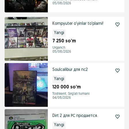
05/08/2026
Kompyuter o'yinlar to'plami!
Yangi
7 250 so’m
Urganch
05/08/2026
Soulcalibur для пс2
Yangi
120 000 so’m
Toshkent, Sirg‘ali tumani
04/08/2026
Dirt 2 для РС продается.
Yangi