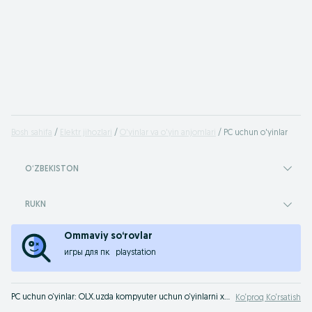
Bosh sahifa
Elektr jihozlari
O'yinlar va o'yin anjomlari
PC uchun o'yinlar
OʻZBEKISTON
RUKN
Ommaviy so‘rovlar
игры для пк
playstation
PC uchun o‘yinlar: OLX.uzda kompyuter uchun o‘yinlarni xamyonbop narxlarda sotish va sotib olish mumkin. Saytimizga tashrif buyuring - oson va tez xarid qiling. Kompyuter uchun eng yaxshi o‘yinlar - faqat OLX.uz O‘zbekistonda!
Ko‘proq Ko‘rsatish