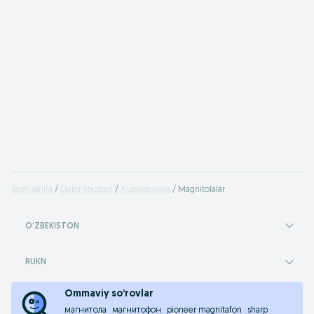
Bosh sahifa
Elektr jihozlari
Audiotexnika
Magnitolalar
OʻZBEKISTON
RUKN
Ommaviy so‘rovlar
магнитола
магнитофон
pioneer magnitafon
sharp