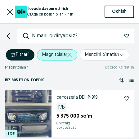
Ilovada davom ettirish
Ochish
OLXga bir bosish bilan kirish
Nimani qidiryapsiz?
Filtrlar
·
1
Magnitolalar
Manzilni o'rnatish
Magnitolalar
Ko‘proq Ko‘rsatish
BIZ 805 E'LON TOPDIK
carrozzeria DEH P-919
F/b
5 375 000 so’m
Chirchiq
05/08/2026