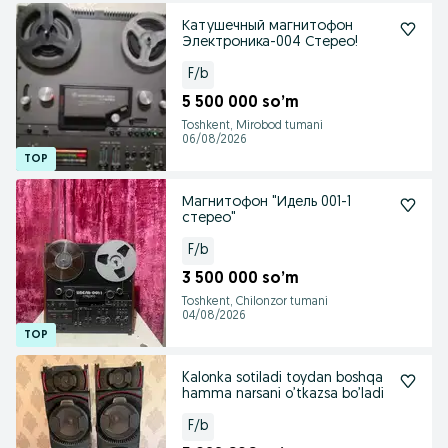
Катушечный магнитофон
Электроника-004 Стерео!
F/b
5 500 000 so’m
Toshkent, Mirobod tumani
06/08/2026
Магнитофон "Идель 001-1
стерео"
F/b
3 500 000 so’m
Toshkent, Chilonzor tumani
04/08/2026
Kalonka sotiladi toydan boshqa
hamma narsani o’tkazsa bo’ladi
F/b