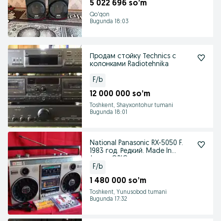
5 022 696 so’m
Qo'qon
Bugunda 18:03
Продам стойку Тесhnics с
колонками Radiotehnika
F/b
12 000 000 so’m
Toshkent, Shayxontohur tumani
Bugunda 18:01
National Panasonic RX-5050 F.
1983 год. Редкий. Made In
Japan. ORIG.
F/b
1 480 000 so’m
Toshkent, Yunusobod tumani
Bugunda 17:32