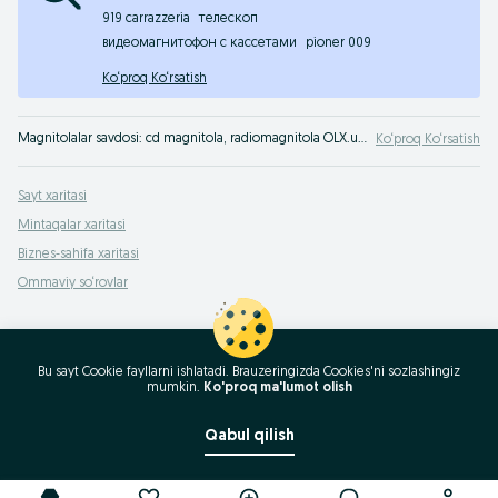
919 carrazzeria
телескоп
видеомагнитофон с кассетами
pioner 009
Ko‘proq Ko‘rsatish
Magnitolalar savdosi: cd magnitola, radiomagnitola OLX.uz O‘zbekiston saytida. Bizning e‘lonlar taxtamizga kiring - bu yerda magnitolalar uchun eng foydali takliflar va qulay narxlar
Ko‘proq Ko‘rsatish
Sayt xaritasi
Mintaqalar xaritasi
Biznes-sahifa xaritasi
Ommaviy so‘rovlar
Bu sayt Cookie fayllarni ishlatadi. Brauzeringizda Cookies'ni sozlashingiz
mumkin.
Ko'proq ma'lumot olish
Qabul qilish