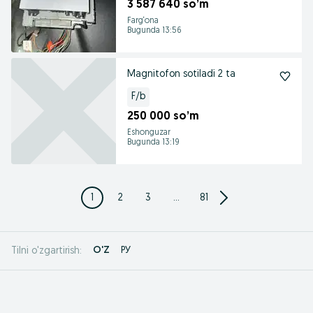
3 587 640 so’m
Farg‘ona
Bugunda 13:56
Magnitofon sotiladi 2 ta
F/b
250 000 so’m
Eshonguzar
Bugunda 13:19
1
2
3
...
81
O'Z
РУ
Tilni o'zgartirish: