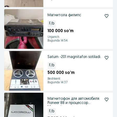
Магнитола филипс
F/b
100 000 so’m
Urganch
Bugunda 14:54
Saturn -201 magnitafon sotiladi.
F/b
500 000 so’m
Beshkent
Bugunda 14:37
Магнитофон для автомобиля
Pioneer 88 и процессор
Masconi
F/b