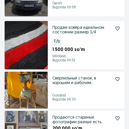
Qarshi
Bugunda 09:08
Продам ковёр,в идеальном
состоянии размер 3/4
F/b
1 500 000 so’m
Mirobod
Bugunda 09:52
Сверлильный станок, в
хорошем и рабочем
состоянии.
Gulobod
Bugunda 09:30
Продаются стариные
фотографии разные есть
много коллективных
200 000 so’m