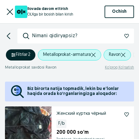
Ilovada davom ettirish
Ochish
OLXga bir bosish bilan kirish
Nimani qidiryapsiz?
Filtrlar
·
2
Metalloprokat-armatura
Ravon
Metalloprokat savdosi Ravon
Ko‘proq Ko‘rsatish
Biz birorta natija topmadik, lekin bu eʼlonlar
haqida orada koʻrganlaringizga aloqador:
Женский куртка чёрный
F/b
200 000 so’m