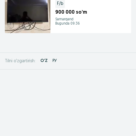
F/b
900 000 so’m
Samarqand
Bugunda 09:36
O'Z
РУ
Tilni o'zgartirish: