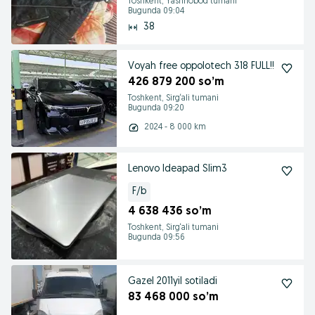
Toshkent, Yashnobod tumani
Bugunda 09:04
38
Voyah free oppolotech 318 FULL!!
426 879 200 so’m
Toshkent, Sirg‘ali tumani
Bugunda 09:20
2024 - 8 000 km
Lenovo Ideapad Slim3
F/b
4 638 436 so’m
Toshkent, Sirg‘ali tumani
Bugunda 09:56
Gazel 2011yil sotiladi
83 468 000 so’m