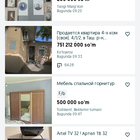
Yangi Margʻilon
Bugunda 09:20
Продается квартира 4-х ком.
(своя), 4/1/2, в Таш. р-н,
Коксарай.
751 212 000 so’m
Ko'ksaroy
Bugunda 09:33
84.28
Мебель спальной горнитур
F/b
500 000 so’m
Toshkent, Bektemir tumani
Bugunda 09:47
Artel TV 32 ! Артел ТВ 32