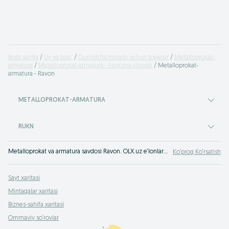
Bosh sahifa
Uy va bog'
Qurilish/ta‘mirlash uchun tovarlar
Metalloprokat-
armatura
Metalloprokat-armatura - Farg‘ona viloyati
Metalloprokat-
armatura - Ravon
METALLOPROKAT-ARMATURA
RUKN
Metalloprokat va armatura savdosi Ravon. OLX.uz e‘lonlar taxtasida Ravon arzon narxlarda metalloprokat sotib olish mumkin - metall prokat uchun qulay narxlar OLXda (avvalgi Torg)!
Ko‘proq Ko‘rsatish
Sayt xaritasi
Mintaqalar xaritasi
Biznes-sahifa xaritasi
Ommaviy so‘rovlar