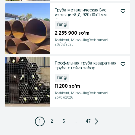
Труба металлическая Вус
изоляцией Д-920х10х12мм
Оптом из первых рук
Yangi
2 255 900 so’m
Toshkent, Mirzo-Ulug‘bek tumani
28/07/2026
Профильная труба квадратная
труба стойка забор
ограждение оптом
Yangi
11 200 so’m
Toshkent, Mirzo-Ulug‘bek tumani
26/07/2026
1
2
3
...
47