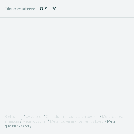
O'Z
РУ
Tilni o'zgartirish:
Bosh sahifa
Uy va bog'
Qurilish/ta‘mirlash uchun tovarlar
Metalloprokat-
armatura
Metall quvurlar
Metall quvurlar - Toshkent viloyati
Metall
quvurlar - Qibray