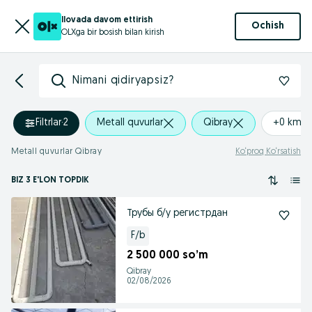
Ilovada davom ettirish
Ochish
OLXga bir bosish bilan kirish
Nimani qidiryapsiz?
Filtrlar
·
2
Metall quvurlar
Qibray
+0 km
Metall quvurlar Qibray
Ko‘proq Ko‘rsatish
BIZ 3 E'LON TOPDIK
Трубы б/у регистрдан
F/b
2 500 000 so’m
Qibray
02/08/2026