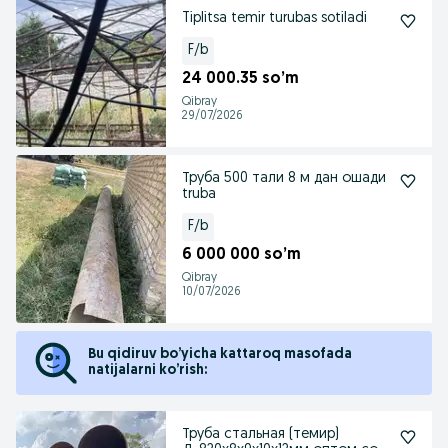
Tiplitsa temir turubas sotiladi
F/b
24 000.35 so’m
Qibray
29/07/2026
Труба 500 тали 8 м дан ошади
truba
F/b
6 000 000 so’m
Qibray
10/07/2026
Bu qidiruv bo’yicha kattaroq masofada
natijalarni ko’rish:
Труба стальная (темир)