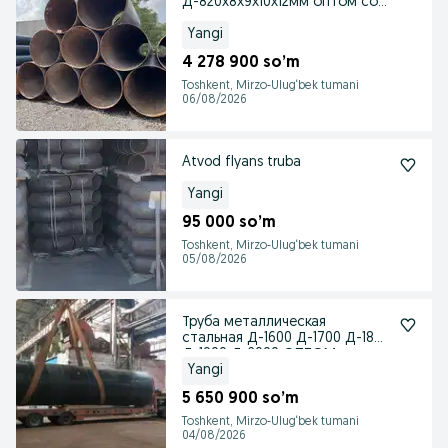
Д-820х8х9х10х12мм оптом со
склада
Yangi
4 278 900 so’m
Toshkent, Mirzo-Ulug‘bek tumani
06/08/2026
Atvod flyans truba
Yangi
95 000 so’m
Toshkent, Mirzo-Ulug‘bek tumani
05/08/2026
Труба металлическая
стальная Д-1600 Д-1700 Д-1800
Д-1900 Д-2000 ОПТОМ
Yangi
5 650 900 so’m
Toshkent, Mirzo-Ulug‘bek tumani
04/08/2026