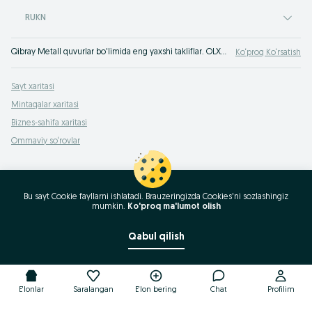
RUKN
Qibray Metall quvurlar bo'limida eng yaxshi takliflar. OLXda hamyonbop narxlarda mahsulot va xizmatlarning katta tanlovi! OLX.uz da ko'plab takliflar!
Ko‘proq Ko‘rsatish
Sayt xaritasi
Mintaqalar xaritasi
Biznes-sahifa xaritasi
Ommaviy so‘rovlar
Bu sayt Cookie fayllarni ishlatadi. Brauzeringizda Cookies'ni sozlashingiz
mumkin.
Ko'proq ma'lumot olish
Qabul qilish
E'lonlar
Saralangan
E'lon bering
Chat
Profilim