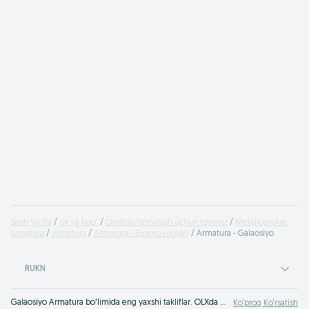
Bosh sahifa
Uy va bog'
Qurilish/ta‘mirlash uchun tovarlar
Metalloprokat-
armatura
Armatura
Armatura - Buxoro viloyati
Armatura - Galaosiyo
RUKN
Galaosiyo Armatura bo'limida eng yaxshi takliflar. OLXda hamyonbop narxlarda mahsulot va xizmatlarning katta tanlovi! OLX.uz da ko'plab takliflar!
Ko‘proq Ko‘rsatish