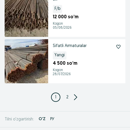
F/b
12 000 so’m
Kogon
05/08/2026
Sifatli Armaturalar
Yangi
4 500 so’m
Kogon
28/07/2026
1
2
O'Z
РУ
Tilni o'zgartirish: