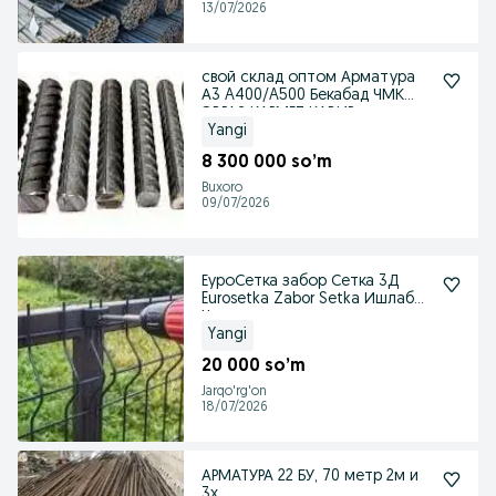
13/07/2026
свой склад оптом Арматура
А3 A400/A500 Бекабад ЧМК
ЭВРАЗ КАРМЕТ КАВИР
Yangi
8 300 000 so’m
Buxoro
09/07/2026
ЕуроСетка забор Сетка 3Д
Eurosetka Zabor Setka Ишлаб
Чикарувчи
Yangi
20 000 so’m
Jarqo'rg'on
18/07/2026
АРМАТУРА 22 БУ, 70 метр 2м и
3х