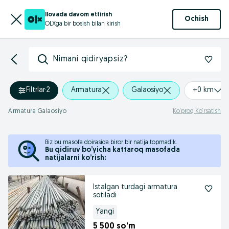
Ilovada davom ettirish
Ochish
OLXga bir bosish bilan kirish
Nimani qidiryapsiz?
Filtrlar
·
2
Armatura
Galaosiyo
+0 km
Armatura Galaosiyo
Ko‘proq Ko‘rsatish
Biz bu masofa doirasida biror bir natija topmadik.
Bu qidiruv bo’yicha kattaroq masofada
natijalarni ko’rish:
Istalgan turdagi armatura
sotiladi
Yangi
5 500 so’m