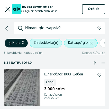
Ilovada davom ettirish
Ochish
OLXga bir bosish bilan kirish
Nimani qidiryapsiz?
Filtrlar
·
2
Shlakobloklar
Kattaqo'rg'on
+0
Shlakobloklar Kattaqo'rg'on
Ko‘proq Ko‘rsatish
BIZ 1 NATIJA TOPILDI
Шлакоблок 100% шебен
Yangi
3 000 so’m
Kattaqo'rg'on
28/07/2026