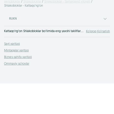
penobloklar
Shlakobloklar
Shlakobloklar - Samarqand viloyati
Shlakobloklar - Kattaqo'rg'on
RUKN
Kattaqo'rg'on Shlakobloklar bo'limida eng yaxshi takliflar. OLXda hamyonbop narxlarda mahsulot va xizmatlarning katta tanlovi! OLX.uz da ko'plab takliflar!
Ko‘proq Ko‘rsatish
Sayt xaritasi
Mintaqalar xaritasi
Biznes-sahifa xaritasi
Ommaviy so‘rovlar