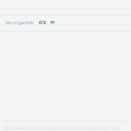
O'Z
РУ
Tilni o'zgartirish:
Bosh sahifa
Uy va bog'
Qurilish/ta‘mirlash uchun tovarlar
G'isht, betoni,