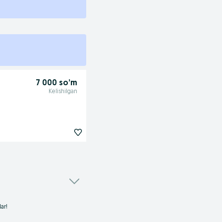
7 000 so’m
Kelishilgan
ar!