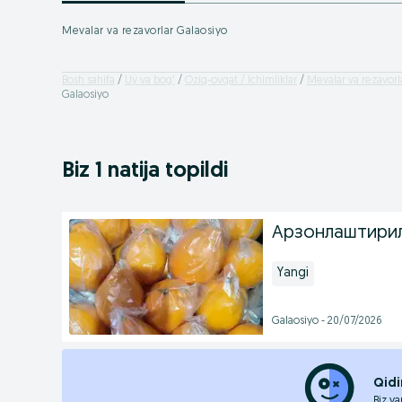
Mevalar va rezavorlar Galaosiyo
Bosh sahifa
Uy va bog'
Oziq-ovqat / Ichimliklar
Mevalar va rezavorl
Galaosiyo
Biz 1 natija topildi
Арзонлаштири
Yangi
Galaosiyo - 20/07/2026
Qidi
Biz ya