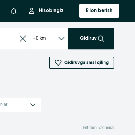
Bildirishnoma
Hisobingiz
E‘lon berish
+0 km
Qidiruv
Qidiruvga amal qiling
nlar
Filtrlarni o’chirish