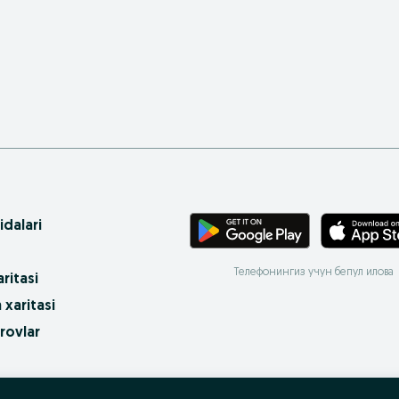
idalari
Телефонингиз учун бепул илова
ritasi
 xaritasi
rovlar
 olish va sotish?