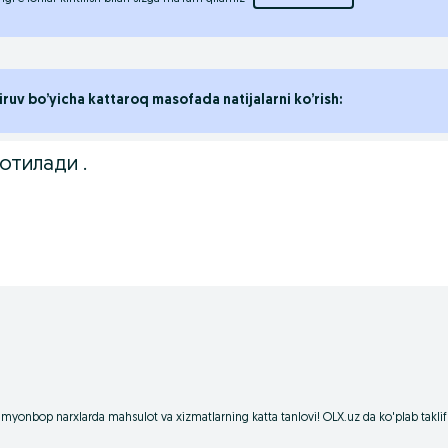
iruv bo’yicha kattaroq masofada natijalarni ko’rish:
отилади .
amyonbop narxlarda mahsulot va xizmatlarning katta tanlovi! OLX.uz da ko'plab taklifl