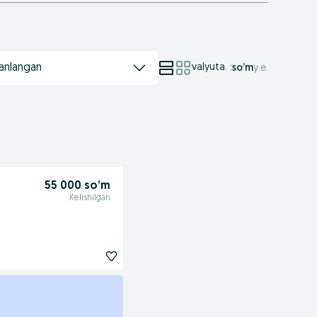
anlangan
valyuta.
:
so’m
у.е.
55 000 so’m
Kelishilgan