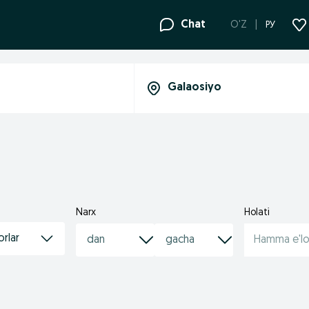
Chat
O'Z
РУ
Narx
Holati
orlar
Hamma e'lo