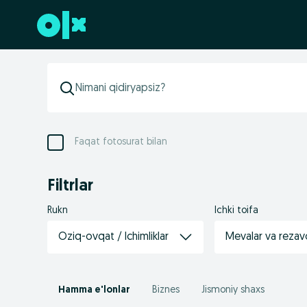
Futerga oʻtish
Faqat fotosurat bilan
Filtrlar
Rukn
Ichki toifa
Oziq-ovqat / Ichimliklar
Mevalar va rezav
Hamma e'lonlar
Biznes
Jismoniy shaxs