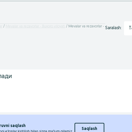
ar
Mevalar va rezavorlar - Buxoro viloyati
Mevalar va rezavorlar -
T
Saralash:
лади
ruvni saqlash
Saqlash
ngi e’lonlar kiritilish bilan sizga ma’lum qilamiz