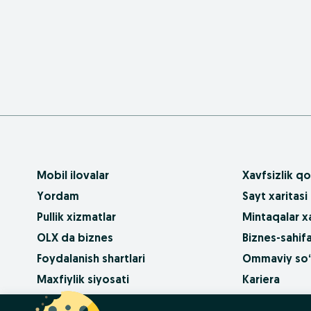
Mobil ilovalar
Xavfsizlik qo
Yordam
Sayt xaritasi
Pullik xizmatlar
Mintaqalar xa
OLX da biznes
Biznes-sahifa
Foydalanish shartlari
Ommaviy so‘
Maxfiylik siyosati
Kariera
Qanday sotib