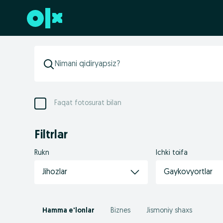
Futerga oʻtish
Faqat fotosurat bilan
Filtrlar
Rukn
Ichki toifa
Jihozlar
Gaykovyortlar
Hamma e'lonlar
Biznes
Jismoniy shaxs