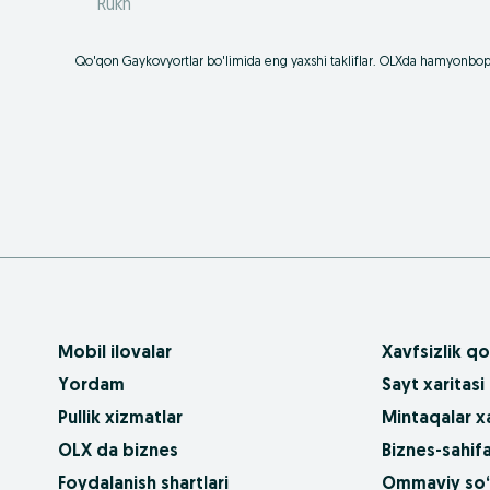
Rukn
Qo'qon Gaykovyortlar bo'limida eng yaxshi takliflar. OLXda hamyonbop na
Mobil ilovalar
Xavfsizlik qo
Yordam
Sayt xaritasi
Pullik xizmatlar
Mintaqalar xa
OLX da biznes
Biznes-sahifa
Foydalanish shartlari
Ommaviy so‘