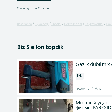
Gaykovyortlar Qo'qon
Bosh sahifa
Uy va bog'
Jihozlar
Elektr jihozlar
Gaykovyortlar
Gayk
Biz 3 e'lon topdik
Gazlik dubil mix 
F/b
Qo'qon - 20/07/2026
Мощный ударны
фирмы PARKSID