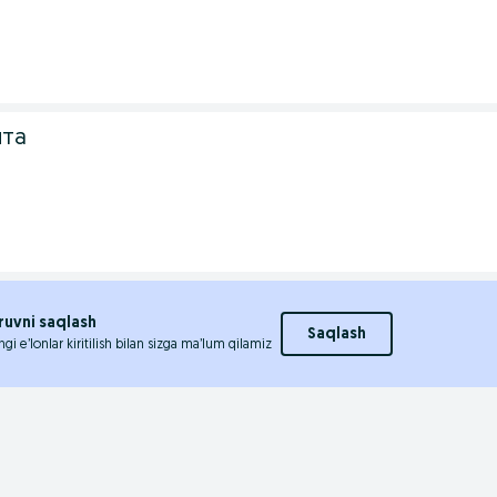
ита
ruvni saqlash
Saqlash
ngi e’lonlar kiritilish bilan sizga ma’lum qilamiz