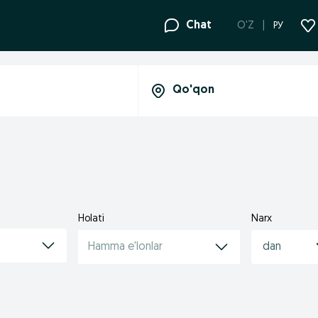
Chat
O'Z
РУ
Holati
Narx
Hamma e'lonlar