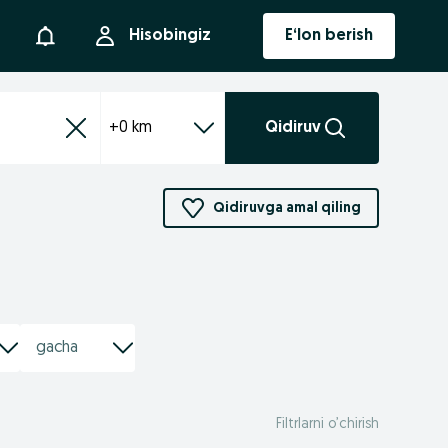
Bildirishnoma
Hisobingiz
E‘lon berish
+0 km
Qidiruv
Qidiruvga amal qiling
Filtrlarni o’chirish