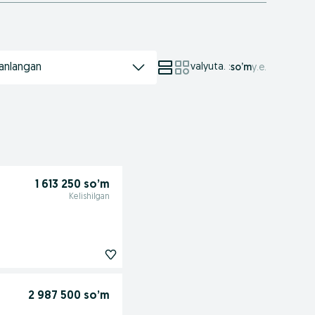
anlangan
valyuta.
:
so’m
у.е.
1 613 250 so’m
Kelishilgan
2 987 500 so’m