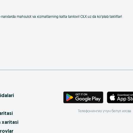
rxlarda mahsulot va xizmatlarning katta tanlovi! OLX.uz da ko'plab takliflar!
idalari
Телефонингиз учун бепул илова
ritasi
 xaritasi
rovlar