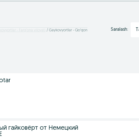
T
Saralash:
ovyortlar - Farg‘ona viloyati
Gaykovyortlar - Qo'qon
otar
й гайковёрт от Немецкий
E